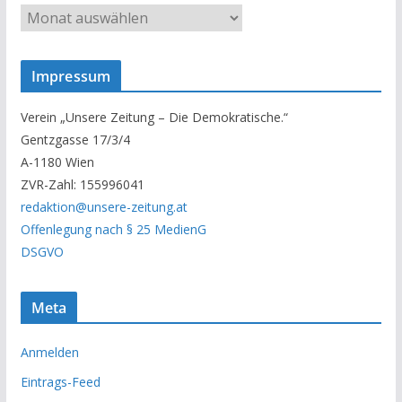
U
n
s
Impressum
e
r
Verein „Unsere Zeitung – Die Demokratische.“
A
Gentzgasse 17/3/4
r
A-1180 Wien
c
ZVR-Zahl: 155996041
h
redaktion@unsere-zeitung.at
i
Offenlegung nach § 25 MedienG
v
DSGVO
Meta
Anmelden
Eintrags-Feed