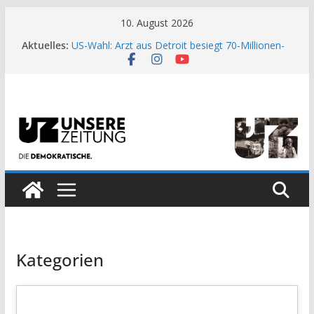
Zum
10. August 2026
Inhalt
Aktuelles:
US-Wahl: Arzt aus Detroit besiegt 70-Millionen-
springen
Dollar-Lobby
Wenn die Enge des Systems zum Weckruf wird
Moment der Woche: Die Heuschrecke
Archaische Jäger gegen fossile Offshore-
Plattform
Kinderbetreuung ist keine Arbeit?
Kategorien