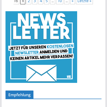
16
1
2
3
4
5
...
10
...
»
Letzte »
Empfehlung