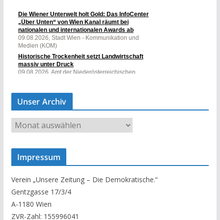
Unser Archiv
U
n
s
Impressum
e
r
Verein „Unsere Zeitung – Die Demokratische.“
A
Gentzgasse 17/3/4
r
A-1180 Wien
c
ZVR-Zahl: 155996041