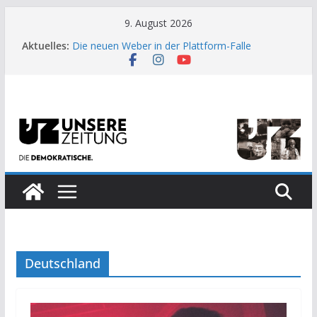
Zum
9. August 2026
Inhalt
Aktuelles:
Die neuen Weber in der Plattform-Falle
springen
Moment der Woche: Die Heuschrecke
Archaische Jäger gegen fossile Offshore-
Plattform
Kinderbetreuung ist keine Arbeit?
US-Wahl: Arzt aus Detroit besiegt 70-Millionen-
Dollar-Lobby
Deutschland