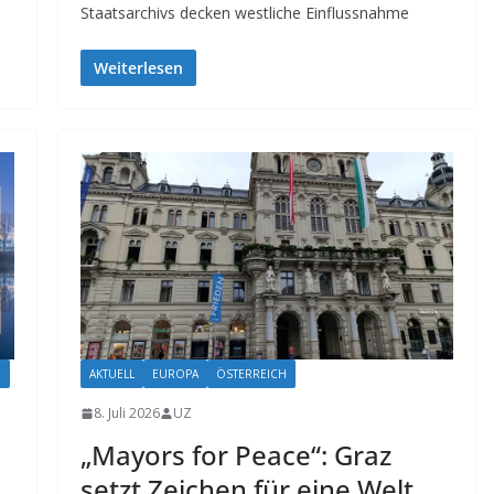
Staatsarchivs decken westliche Einflussnahme
Weiterlesen
H
AKTUELL
EUROPA
ÖSTERREICH
8. Juli 2026
UZ
„Mayors for Peace“: Graz
setzt Zeichen für eine Welt