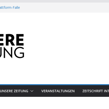
attform-Falle
Heuschrecke
ssile Offshore-Plattform
Arbeit?
besiegt 70-Millionen-Dollar-Lobby
UNSERE ZEITUNG
VERANSTALTUNGEN
ZEITSCHRIFT I