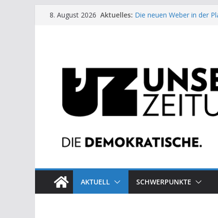
Zum
Aktuelles:
Die neuen Weber in der Pl
8. August 2026
Inhalt
Moment der Woche: Die 
Archaische Jäger gegen fo
springen
Kinderbetreuung ist keine 
US-Wahl: Arzt aus Detroit 
AKTUELL
SCHWERPUNKTE