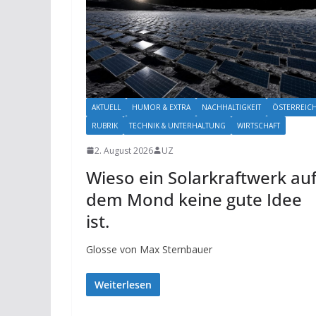
AKTUELL
HUMOR & EXTRA
NACHHALTIGKEIT
ÖSTERREIC
RUBRIK
TECHNIK & UNTERHALTUNG
WIRTSCHAFT
2. August 2026
UZ
Wieso ein Solarkraftwerk au
dem Mond keine gute Idee
ist.
Glosse von Max Sternbauer
Weiterlesen