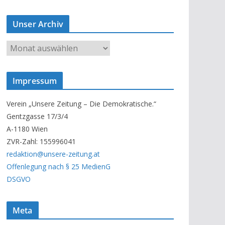
Unser Archiv
U
n
s
Impressum
e
r
Verein „Unsere Zeitung – Die Demokratische.“
A
Gentzgasse 17/3/4
r
A-1180 Wien
c
ZVR-Zahl: 155996041
h
redaktion@unsere-zeitung.at
i
Offenlegung nach § 25 MedienG
v
DSGVO
Meta