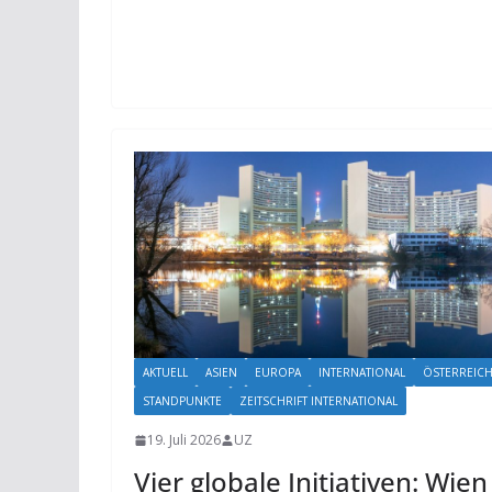
AKTUELL
ASIEN
EUROPA
INTERNATIONAL
ÖSTERREIC
STANDPUNKTE
ZEITSCHRIFT INTERNATIONAL
19. Juli 2026
UZ
Vier globale Initiativen: Wien