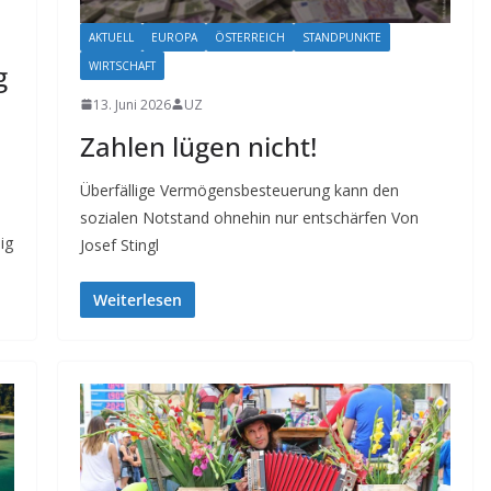
AKTUELL
EUROPA
ÖSTERREICH
STANDPUNKTE
WIRTSCHAFT
g
13. Juni 2026
UZ
Zahlen lügen nicht!
Überfällige Vermögensbesteuerung kann den
sozialen Notstand ohnehin nur entschärfen Von
ig
Josef Stingl
Weiterlesen