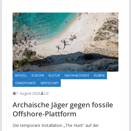
AKTUELL
EUROPA
KULTUR
NACHHALTIGKEIT
RUBRIK
STANDPUNKTE
WIRTSCHAFT
7. August 2026
UZ
Archaische Jäger gegen fossile
Offshore-Plattform
Die temporäre Installation „The Hunt“ auf der