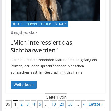
AKTUELL
EUROPA
KULTUR
SCHWEIZ
15. Juli 2026
UZ
„Mich interessiert das
Sichtbarwerden“
Der aus Chur stammenden Martina Caluori gelang ein
Roman, der jeden sprachliebenden Menschen
aufhorchen lässt. Im Gespräch mit Urs Heinz
Weiterlesen
Seite 1 von
96
1
2
3
4
5
...
10
20
30
...
»
Letzte »