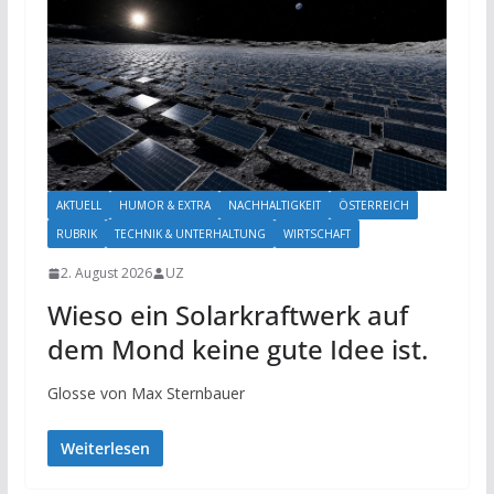
AKTUELL
HUMOR & EXTRA
NACHHALTIGKEIT
ÖSTERREICH
RUBRIK
TECHNIK & UNTERHALTUNG
WIRTSCHAFT
2. August 2026
UZ
Wieso ein Solarkraftwerk auf
dem Mond keine gute Idee ist.
Glosse von Max Sternbauer
Weiterlesen