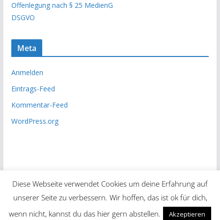
Offenlegung nach § 25 MedienG
v
DSGVO
Meta
Anmelden
Eintrags-Feed
Kommentar-Feed
WordPress.org
Diese Webseite verwendet Cookies um deine Erfahrung auf
unserer Seite zu verbessern. Wir hoffen, das ist ok für dich,
Copyright © 2026
Unsere Zeitung
. Alle Rechte vorbehalten.
wenn nicht, kannst du das hier gern abstellen.
Akzeptieren