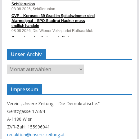
Unser Archiv
U
n
s
Impressum
e
r
Verein „Unsere Zeitung – Die Demokratische.“
A
Gentzgasse 17/3/4
r
A-1180 Wien
c
ZVR-Zahl: 155996041
h
redaktion@unsere-zeitung.at
i