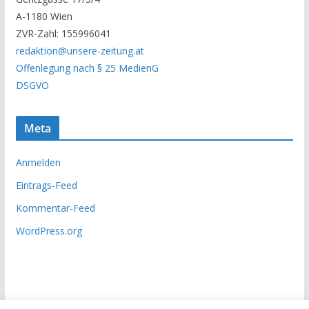
r
A-1180 Wien
c
ZVR-Zahl: 155996041
h
redaktion@unsere-zeitung.at
i
Offenlegung nach § 25 MedienG
v
DSGVO
Meta
Anmelden
Eintrags-Feed
Kommentar-Feed
WordPress.org