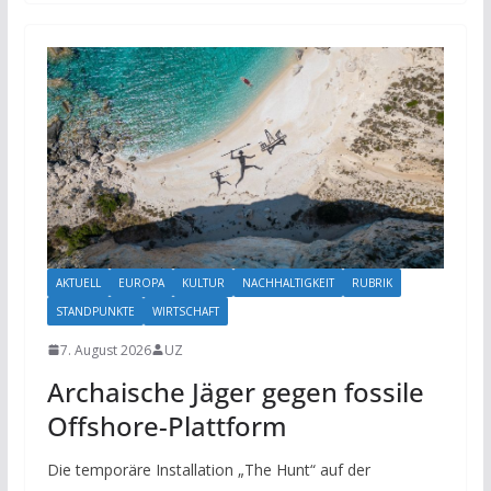
AKTUELL
EUROPA
KULTUR
NACHHALTIGKEIT
RUBRIK
STANDPUNKTE
WIRTSCHAFT
7. August 2026
UZ
Archaische Jäger gegen fossile
Offshore-Plattform
Die temporäre Installation „The Hunt“ auf der