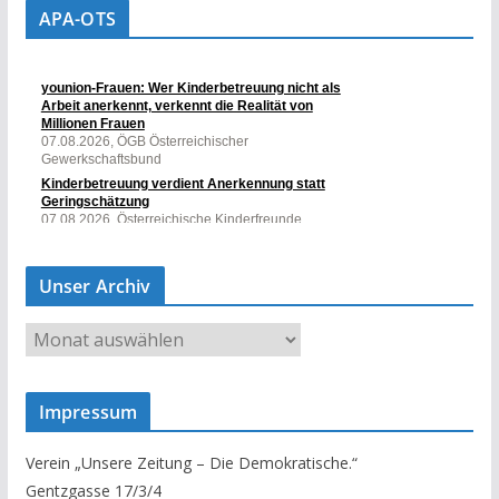
APA-OTS
Unser Archiv
U
n
s
Impressum
e
r
Verein „Unsere Zeitung – Die Demokratische.“
A
Gentzgasse 17/3/4