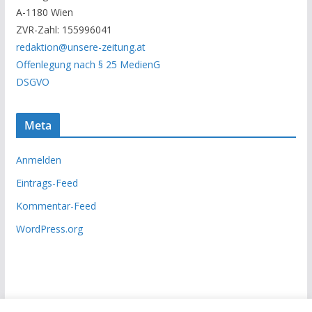
r
A-1180 Wien
c
ZVR-Zahl: 155996041
h
redaktion@unsere-zeitung.at
i
Offenlegung nach § 25 MedienG
v
DSGVO
Meta
Anmelden
Eintrags-Feed
Kommentar-Feed
WordPress.org