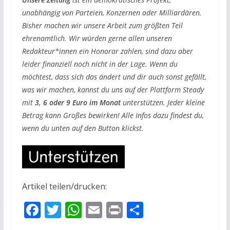
unabhängig von Parteien, Konzernen oder Milliardären.
Bisher machen wir unsere Arbeit zum größten Teil
ehrenamtlich. Wir würden gerne allen unseren
Redakteur*innen ein Honorar zahlen, sind dazu aber
leider finanziell noch nicht in der Lage. Wenn du
möchtest, dass sich das ändert und dir auch sonst gefällt,
was wir machen, kannst du uns auf der Plattform Steady
mit
3, 6 oder 9 Euro im Monat
unterstützen. Jeder kleine
Betrag kann Großes bewirken! Alle Infos dazu findest du,
wenn du unten auf den Button klickst.
Artikel teilen/drucken:
F
T
W
E
Pr
T
ac
w
h
m
in
ei