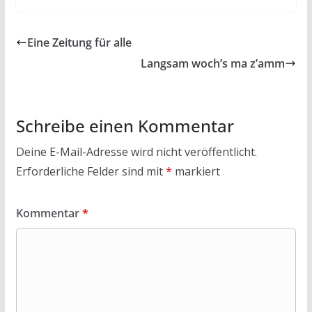
e
itt
at
ai
t
le
b
er
s
l
n
Eine Zeitung für alle
o
A
Langsam woch’s ma z’amm
o
p
k
p
Schreibe einen Kommentar
Deine E-Mail-Adresse wird nicht veröffentlicht.
Erforderliche Felder sind mit
*
markiert
Kommentar
*