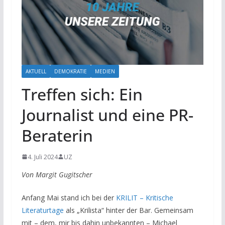
AKTUELL
DEMOKRATIE
MEDIEN
Treffen sich: Ein
Journalist und eine PR-
Beraterin
4. Juli 2024
UZ
Von Margit Gugitscher
Anfang Mai stand ich bei der
KRILIT – Kritische
Literaturtage
als „Krilista“ hinter der Bar. Gemeinsam
mit – dem, mir bis dahin unbekannten – Michael