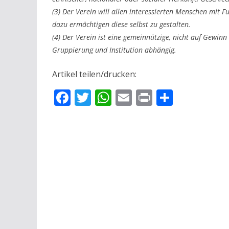
(3) Der Verein will allen interessierten Menschen mit 
dazu ermächtigen diese selbst zu gestalten.
(4) Der Verein ist eine gemeinnützige, nicht auf Gewinn 
Gruppierung und Institution abhängig.
Artikel teilen/drucken:
F
T
W
E
Pr
T
ac
w
h
m
in
ei
e
itt
at
ai
t
le
b
er
s
l
n
o
A
o
p
k
p