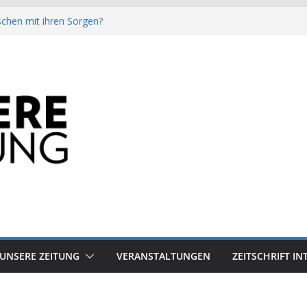
chen mit ihren Sorgen?
besiegt 70-Millionen-Dollar-Lobby
attform-Falle
h keinen Sommer
auf dem Mond keine gute Idee ist.
UNSERE ZEITUNG
VERANSTALTUNGEN
ZEITSCHRIFT I