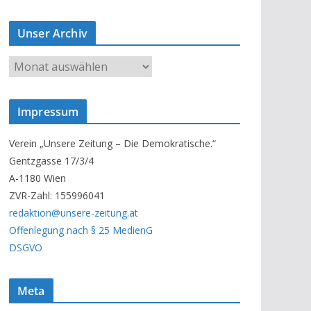
Unser Archiv
U
n
s
Impressum
e
r
Verein „Unsere Zeitung – Die Demokratische.“
A
Gentzgasse 17/3/4
r
A-1180 Wien
c
ZVR-Zahl: 155996041
h
redaktion@unsere-zeitung.at
i
Offenlegung nach § 25 MedienG
v
DSGVO
Meta