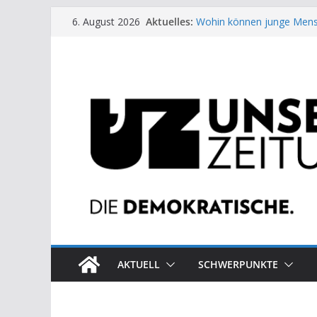
Zum
Aktuelles:
Wohin können junge Mens
6. August 2026
Inhalt
US-Wahl: Arzt aus Detroit 
Die neuen Weber in der Pl
springen
Eine Schwalbe macht noc
Wieso ein Solarkraftwerk 
AKTUELL
SCHWERPUNKTE