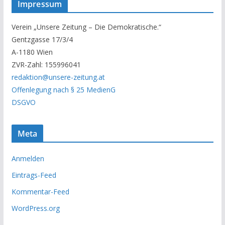
Impressum
e
r
Verein „Unsere Zeitung – Die Demokratische.“
A
Gentzgasse 17/3/4
r
A-1180 Wien
c
ZVR-Zahl: 155996041
h
redaktion@unsere-zeitung.at
i
Offenlegung nach § 25 MedienG
v
DSGVO
Meta
Anmelden
Eintrags-Feed
Kommentar-Feed
WordPress.org