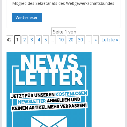
Mitglied des Sekretariats des Weltgewerkschaftsbundes
Weiterlesen
Seite 1 von
42
1
2
3
4
5
...
10
20
30
...
»
Letzte »