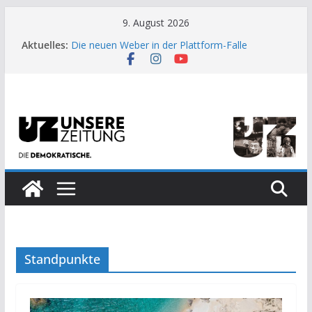
Zum
9. August 2026
Inhalt
Aktuelles:
Die neuen Weber in der Plattform-Falle
springen
Moment der Woche: Die Heuschrecke
Archaische Jäger gegen fossile Offshore-
Plattform
Kinderbetreuung ist keine Arbeit?
US-Wahl: Arzt aus Detroit besiegt 70-Millionen-
Dollar-Lobby
Standpunkte