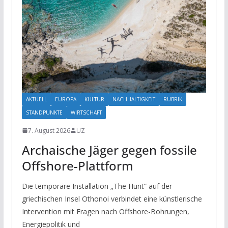
AKTUELL
EUROPA
KULTUR
NACHHALTIGKEIT
RUBRIK
STANDPUNKTE
WIRTSCHAFT
7. August 2026
UZ
Archaische Jäger gegen fossile
Offshore-Plattform
Die temporäre Installation „The Hunt“ auf der
griechischen Insel Othonoi verbindet eine künstlerische
Intervention mit Fragen nach Offshore-Bohrungen,
Energiepolitik und