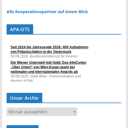
Alle Kooperationspartner auf einem Blick
APA-OTS
Unser Archiv
U
n
s