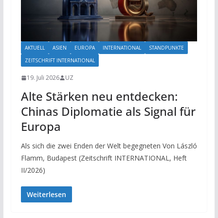
AKTUELL
ASIEN
EUROPA
INTERNATIONAL
STANDPUNKTE
ZEITSCHRIFT INTERNATIONAL
19. Juli 2026
UZ
Alte Stärken neu entdecken:
Chinas Diplomatie als Signal für
Europa
Als sich die zwei Enden der Welt begegneten Von László
Flamm, Budapest (Zeitschrift INTERNATIONAL, Heft
II/2026)
Weiterlesen