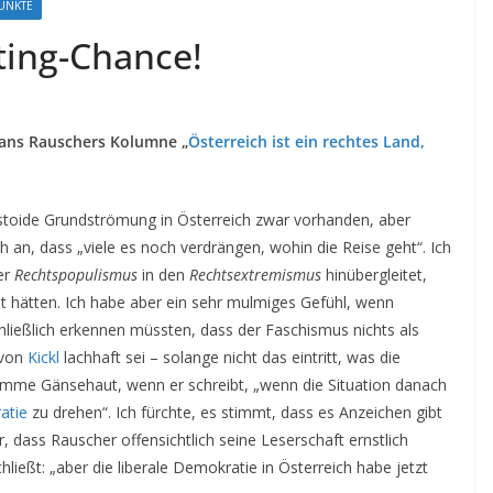
UNKTE
hting-Chance!
Hans Rauschers Kolumne „
Österreich ist ein rechtes Land,
istoide Grundströmung in Österreich zwar vorhanden, aber
 an, dass „viele es noch verdrängen, wohin die Reise geht“. Ich
er
Rechtspopulismus
in den
Rechtsextremismus
hinübergleitet,
t hätten. Ich habe aber ein sehr mulmiges Gefühl, wenn
hließlich erkennen müssten, dass der Faschismus nichts als
 von
Kickl
lachhaft sei – solange nicht das eintritt, was die
komme Gänsehaut, wenn er schreibt, „wenn die Situation danach
atie
zu drehen“. Ich fürchte, es stimmt, dass es Anzeichen gibt
, dass Rauscher offensichtlich seine Leserschaft ernstlich
ießt: „aber die liberale Demokratie in Österreich habe jetzt