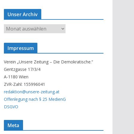
Unser Archiv
U
n
s
Impressum
e
r
Verein „Unsere Zeitung – Die Demokratische.“
A
Gentzgasse 17/3/4
r
A-1180 Wien
c
ZVR-Zahl: 155996041
h
redaktion@unsere-zeitung.at
i
Offenlegung nach § 25 MedienG
v
DSGVO
Meta