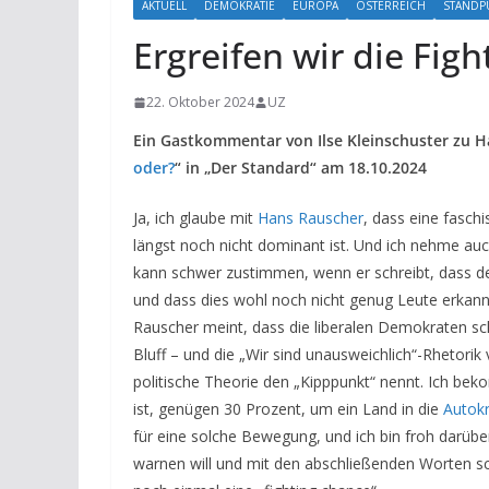
AKTUELL
DEMOKRATIE
EUROPA
ÖSTERREICH
STANDP
Ergreifen wir die Fig
22. Oktober 2024
UZ
Ein Gastkommentar von Ilse Kleinschuster zu 
oder?
“ in „Der Standard“ am 18.10.2024
Ja, ich glaube mit
Hans Rauscher
, dass eine fasch
längst noch nicht dominant ist. Und ich nehme auch
kann schwer zustimmen, wenn er schreibt, dass d
und dass dies wohl noch nicht genug Leute erkann
Rauscher meint, dass die liberalen Demokraten sc
Bluff – und die „Wir sind unausweichlich“-Rhetorik
politische Theorie den „Kipppunkt“ nennt. Ich be
ist, genügen 30 Prozent, um ein Land in die
Autokr
für eine solche Bewegung, und ich bin froh darüber
warnen will und mit den abschließenden Worten schl