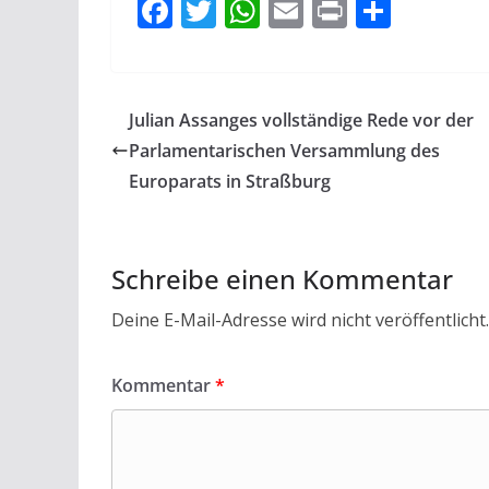
F
T
W
E
Pr
T
ac
w
h
m
in
ei
e
itt
at
ai
t
le
b
er
s
l
n
Julian Assanges vollständige Rede vor der
o
A
Parlamentarischen Versammlung des
o
p
Europarats in Straßburg
k
p
Schreibe einen Kommentar
Deine E-Mail-Adresse wird nicht veröffentlicht.
Kommentar
*