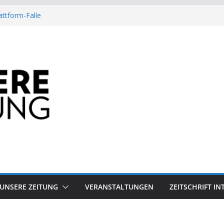
attform-Falle
Heuschrecke
ssile Offshore-Plattform
Arbeit?
besiegt 70-Millionen-Dollar-Lobby
UNSERE ZEITUNG
VERANSTALTUNGEN
ZEITSCHRIFT I