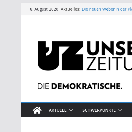
Zum
Aktuelles:
Die neuen Weber in der Pl
8. August 2026
Inhalt
Moment der Woche: Die 
Archaische Jäger gegen fo
springen
Kinderbetreuung ist keine 
US-Wahl: Arzt aus Detroit 
AKTUELL
SCHWERPUNKTE