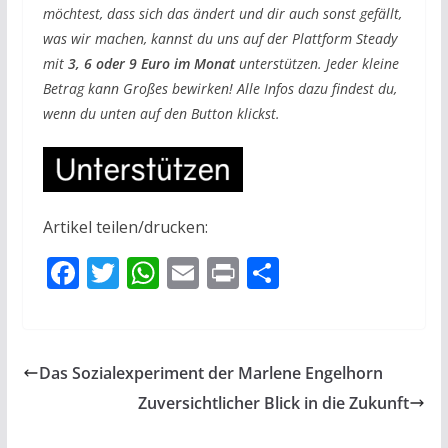
möchtest, dass sich das ändert und dir auch sonst gefällt,
was wir machen, kannst du uns auf der Plattform Steady
mit
3, 6 oder 9 Euro im Monat
unterstützen. Jeder kleine
Betrag kann Großes bewirken! Alle Infos dazu findest du,
wenn du unten auf den Button klickst.
Artikel teilen/drucken:
F
T
W
E
Pr
T
ac
w
h
m
in
ei
e
itt
at
ai
t
le
b
er
s
l
n
Das Sozialexperiment der Marlene Engelhorn
o
A
Zuversichtlicher Blick in die Zukunft
o
p