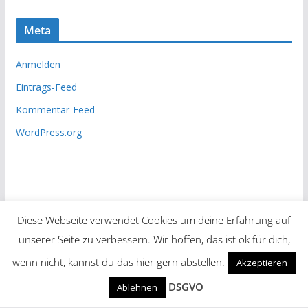
Meta
Anmelden
Eintrags-Feed
Kommentar-Feed
WordPress.org
Diese Webseite verwendet Cookies um deine Erfahrung auf
unserer Seite zu verbessern. Wir hoffen, das ist ok für dich,
Copyright © 2026
Unsere Zeitung
. Alle Rechte vorbehalten.
wenn nicht, kannst du das hier gern abstellen.
Akzeptieren
Theme:
ColorMag
von ThemeGrill. Präsentiert von
DSGVO
Ablehnen
WordPress
.