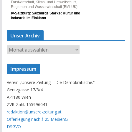
Unser Archiv
U
n
s
Impressum
e
r
Verein „Unsere Zeitung – Die Demokratische.“
A
Gentzgasse 17/3/4
r
A-1180 Wien
c
ZVR-Zahl: 155996041
h
redaktion@unsere-zeitung.at
i
Offenlegung nach § 25 MedienG
v
DSGVO