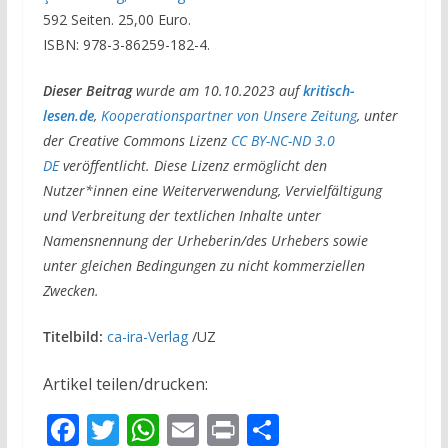
592 Seiten. 25,00 Euro.
ISBN: 978-3-86259-182-4.
Dieser Beitrag
wurde am 10.10.2023 auf
kritisch-
lesen.de
,
Kooperationspartner von Unsere Zeitung
, unter
der Creative Commons Lizenz
CC BY-NC-ND 3.0
DE
veröffentlicht. Diese Lizenz ermöglicht den
Nutzer*innen eine Weiterverwendung, Vervielfältigung
und Verbreitung der textlichen Inhalte unter
Namensnennung der Urheberin/des Urhebers sowie
unter gleichen Bedingungen zu nicht kommerziellen
Zwecken.
Titelbild:
ca-ira-Verlag
/UZ
Artikel teilen/drucken:
F
T
W
E
Pr
T