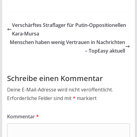
ac
w
h
m
in
ei
e
itt
at
ai
t
le
b
er
s
l
n
Verschärftes Straflager für Putin-Oppositionellen
o
A
Kara-Mursa
o
p
Menschen haben wenig Vertrauen in Nachrichten
k
p
– TopEasy aktuell
Schreibe einen Kommentar
Deine E-Mail-Adresse wird nicht veröffentlicht.
Erforderliche Felder sind mit
*
markiert
Kommentar
*