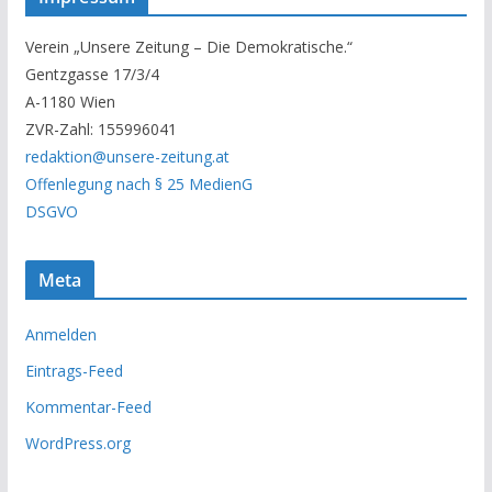
e
r
Verein „Unsere Zeitung – Die Demokratische.“
A
Gentzgasse 17/3/4
r
A-1180 Wien
c
ZVR-Zahl: 155996041
h
redaktion@unsere-zeitung.at
i
Offenlegung nach § 25 MedienG
v
DSGVO
Meta
Anmelden
Eintrags-Feed
Kommentar-Feed
WordPress.org