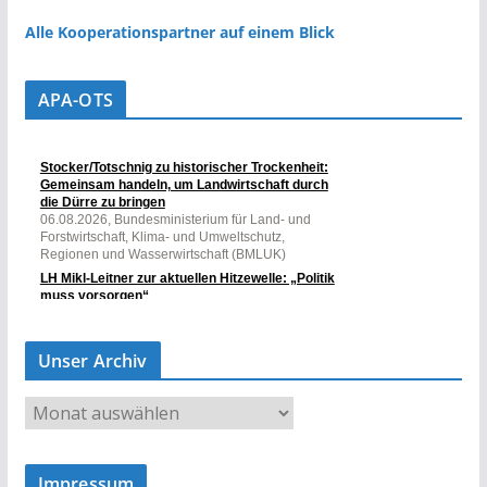
Alle Kooperationspartner auf einem Blick
APA-OTS
Unser Archiv
U
n
s
Impressum