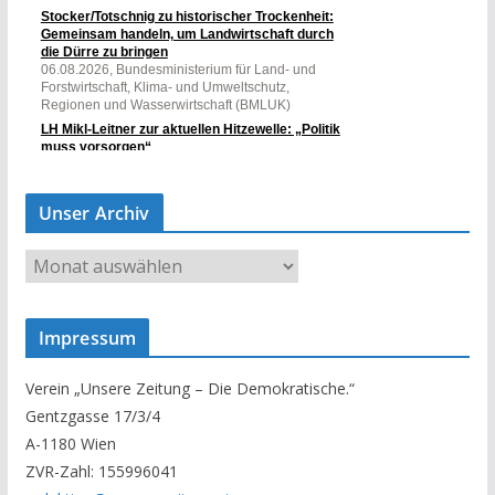
Unser Archiv
U
n
s
Impressum
e
r
Verein „Unsere Zeitung – Die Demokratische.“
A
Gentzgasse 17/3/4
r
A-1180 Wien
c
ZVR-Zahl: 155996041
h