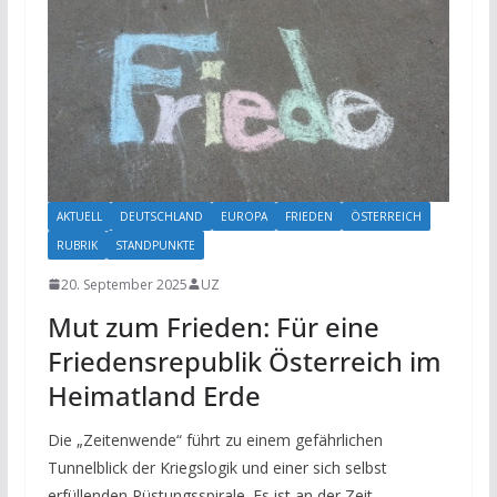
AKTUELL
DEUTSCHLAND
EUROPA
FRIEDEN
ÖSTERREICH
RUBRIK
STANDPUNKTE
20. September 2025
UZ
Mut zum Frieden: Für eine
Friedensrepublik Österreich im
Heimatland Erde
Die „Zeitenwende“ führt zu einem gefährlichen
Tunnelblick der Kriegslogik und einer sich selbst
erfüllenden Rüstungsspirale. Es ist an der Zeit,