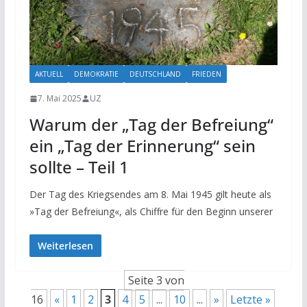
AKTUELL
DEMOKRATIE
DEUTSCHLAND
FRIEDEN
7. Mai 2025
UZ
Warum der „Tag der Befreiung“
ein „Tag der Erinnerung“ sein
sollte – Teil 1
Der Tag des Kriegsendes am 8. Mai 1945 gilt heute als
»Tag der Befreiung«, als Chiffre für den Beginn unserer
Weiterlesen
Seite 3 von
16
«
1
2
3
4
5
...
10
...
»
Letzte »