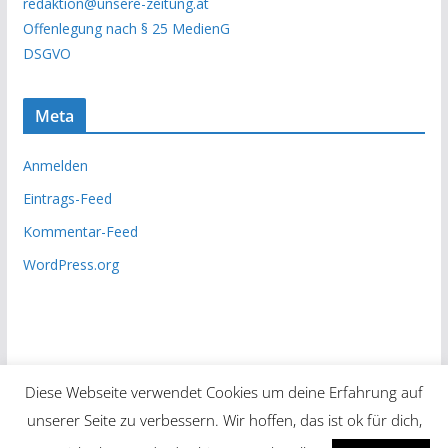
redaktion@unsere-zeitung.at
i
Offenlegung nach § 25 MedienG
v
DSGVO
Meta
Anmelden
Eintrags-Feed
Kommentar-Feed
WordPress.org
Diese Webseite verwendet Cookies um deine Erfahrung auf
unserer Seite zu verbessern. Wir hoffen, das ist ok für dich,
Copyright © 2026
Unsere Zeitung
. Alle Rechte vorbehalten.