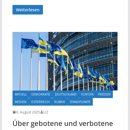
Weiterlesen
AKTUELL
DEMOKRATIE
DEUTSCHLAND
EUROPA
FRIEDEN
MEDIEN
ÖSTERREICH
RUBRIK
STANDPUNKTE
6. August 2025
UZ
Über gebotene und verbotene