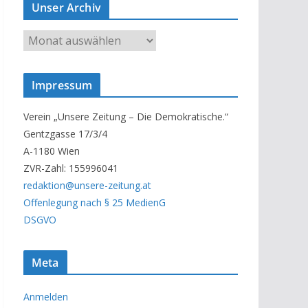
Unser Archiv
U
n
s
Impressum
e
r
Verein „Unsere Zeitung – Die Demokratische.“
A
Gentzgasse 17/3/4
r
A-1180 Wien
c
ZVR-Zahl: 155996041
h
redaktion@unsere-zeitung.at
i
Offenlegung nach § 25 MedienG
v
DSGVO
Meta
Anmelden