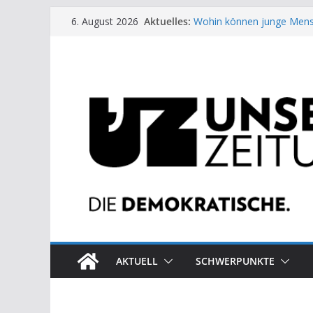
Zum
Aktuelles:
Wohin können junge Mens
6. August 2026
Inhalt
US-Wahl: Arzt aus Detroit 
Die neuen Weber in der Pl
springen
Eine Schwalbe macht noc
Wieso ein Solarkraftwerk 
AKTUELL
SCHWERPUNKTE