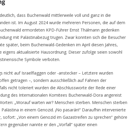
ng
eutlich, dass Buchenwald mittlerweile voll und ganz in die
unden ist. Im August 2024 wurde mehreren Personen, die auf dem
Buchenwald ermordeten KPD-Führer Ernst Thälmann gedenken
leidung mit Palästinabezug trugen. Zwar konnten sich die Besucher
e später, beim Buchenwald-Gedenken im April diesen Jahres,
re eigens aktualisierte Hausordnung. Dieser zufolge seien sowohl
ästinensische Symbole verboten.
s nicht auf Israelflaggen oder -anstecker – Letztere wurden
offen getragen –, sondern ausschließlich auf Fahnen der
lls nicht toleriert wurden die Abschlussworte der Rede einer
nladung des Internationalen Komitees Buchenwald-Dora angereist
n Worten: „Worauf warten wir? Menschen sterben. Menschen sterben
 Palästina in einem Genozid. ¡No pasarán!“ Daraufhin intervenierte
r, sofort: „Von einem Genozid im Gazastreifen zu sprechen“ gehöre
tern
gegenüber nannte er den „Vorfall“ später einen