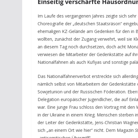
Einseitig verschärfte Hausordnu
Im Laufe des vergangenen Jahres zeigte sich sehr d
Choreografie der „deutschen Staatsräson“ eingeb
ehemaligen KZ-Gelände am Gedenken für den in 
wollten, zunächst der Zugang verwehrt, weil sie K
an diesem Tag noch durchsetzen, doch acht Monat
verwiesen die Mitarbeiter der Gedenkstätte auf ih
Nationalfahnen als auch Kufiyas und sonstige pal
Das Nationalfahnenverbot erstreckte sich allerding
nämlich selbst von Mitarbeitern der Gedenkstätte 
Sowjetunion und der Russischen Föderation. Ebenfa
Delegation europäischer Jugendlicher, die auf Ei
war. Eine junge Frau schloss den Vortrag mit de
in der Ukraine in einem Krieg. Menschen sterben in
der Leiter der Gedenkstätte, Jens-Christian Wagne
sich „an einem Ort wie hier“ nicht. Dem Magazin
S
„antisemitischen Übergriff“.