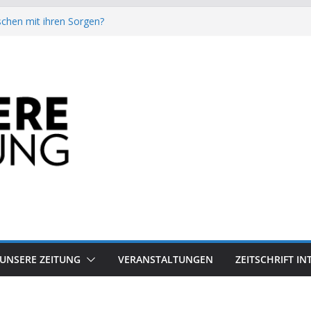
chen mit ihren Sorgen?
besiegt 70-Millionen-Dollar-Lobby
attform-Falle
h keinen Sommer
auf dem Mond keine gute Idee ist.
UNSERE ZEITUNG
VERANSTALTUNGEN
ZEITSCHRIFT I