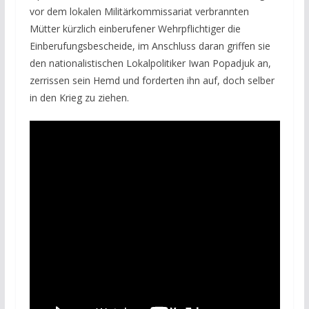
vor dem lokalen Militärkommissariat verbrannten
Mütter kürzlich einberufener Wehrpflichtiger die
Einberufungsbescheide, im Anschluss daran griffen sie
den nationalistischen Lokalpolitiker Iwan Popadjuk an,
zerrissen sein Hemd und forderten ihn auf, doch selber
in den Krieg zu ziehen.