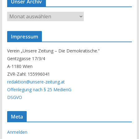
Unser Archiv
U
n
s
Impressum
e
r
Verein „Unsere Zeitung – Die Demokratische.“
A
Gentzgasse 17/3/4
r
A-1180 Wien
c
ZVR-Zahl: 155996041
h
redaktion@unsere-zeitung.at
i
Offenlegung nach § 25 MedienG
v
DSGVO
Meta
Anmelden