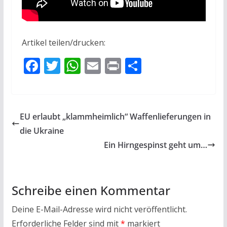
Artikel teilen/drucken:
F
T
W
E
Pr
T
ac
w
h
m
in
ei
e
itt
at
ai
t
le
b
er
s
l
n
EU erlaubt „klammheimlich“ Waffenlieferungen in
o
A
die Ukraine
o
p
Ein Hirngespinst geht um…
k
p
Schreibe einen Kommentar
Deine E-Mail-Adresse wird nicht veröffentlicht.
Erforderliche Felder sind mit
*
markiert