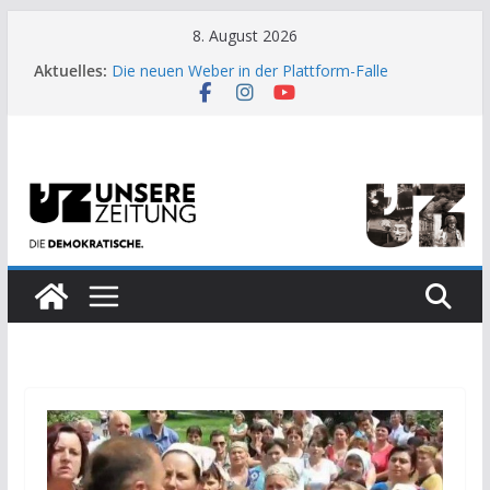
Zum
8. August 2026
Inhalt
Aktuelles:
Die neuen Weber in der Plattform-Falle
springen
Moment der Woche: Die Heuschrecke
Archaische Jäger gegen fossile Offshore-
Plattform
Kinderbetreuung ist keine Arbeit?
US-Wahl: Arzt aus Detroit besiegt 70-Millionen-
Dollar-Lobby