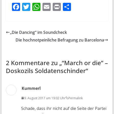
F
T
W
E
Pr
T
ac
w
h
m
in
ei
e
itt
at
ai
t
le
b
er
s
l
n
„Die Dancing“ im Soundcheck
o
A
Die hochnotpeinliche Befragung zu Barcelona
o
p
k
p
2 Kommentare zu „
“March or die” –
Doskozils Soldatenschinder
“
Kummerl
9. August 2017 um 19:02 Uhr
Permalink
Schade, dass ihr nicht auf die Seite der Partei