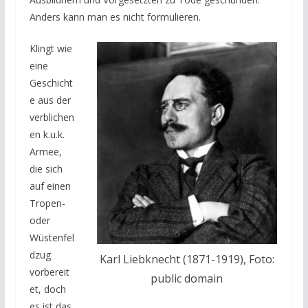
Anders kann man es nicht formulieren.
Klingt wie
eine
Geschicht
e aus der
verblichen
en k.u.k.
Armee,
die sich
auf einen
Tropen-
oder
Wüstenfel
dzug
Karl Liebknecht (1871-1919), Foto:
vorbereit
public domain
et, doch
es ist das