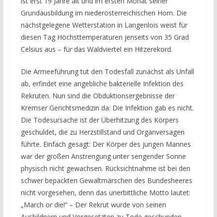
ist erst 19 Jahre alt und im ersten Monat seiner
Grundausbildung im niederösterreichischen Horn. Die
nächstgelegene Wetterstation in Langenlois weist für
diesen Tag Höchsttemperaturen jenseits von 35 Grad
Celsius aus – für das Waldviertel ein Hitzerekord.
Die Armeeführung tut den Todesfall zunächst als Unfall
ab, erfindet eine angebliche bakterielle Infektion des
Rekruten. Nun sind die Obduktionsergebnisse der
Kremser Gerichtsmedizin da: Die Infektion gab es nicht.
Die Todesursache ist der Überhitzung des Körpers
geschuldet, die zu Herzstillstand und Organversagen
führte. Einfach gesagt: Der Körper des jungen Mannes
war der großen Anstrengung unter sengender Sonne
physisch nicht gewachsen. Rücksichtnahme ist bei den
schwer bepackten Gewaltmärschen des Bundesheeres
nicht vorgesehen, denn das unerbittliche Motto lautet:
„March or die!“ – Der Rekrut wurde von seinen
Ausbildnern und Vorgesetzten zu Tode geschunden.