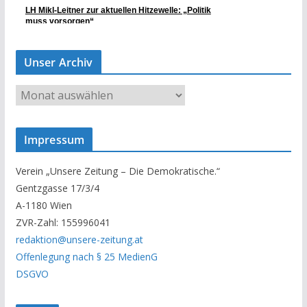
Unser Archiv
U
n
s
Impressum
e
r
Verein „Unsere Zeitung – Die Demokratische.“
A
Gentzgasse 17/3/4
r
A-1180 Wien
c
ZVR-Zahl: 155996041
h
redaktion@unsere-zeitung.at
i
Offenlegung nach § 25 MedienG
v
DSGVO