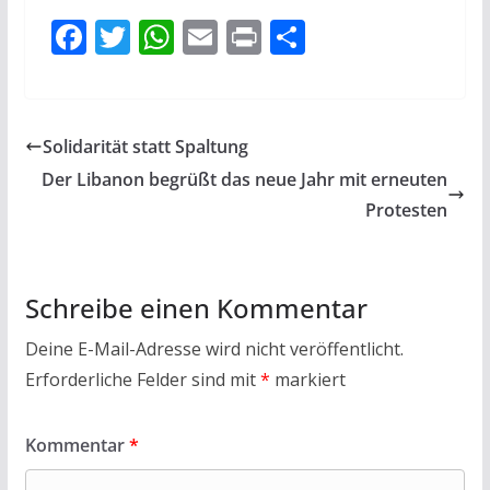
F
T
W
E
Pr
T
ac
w
h
m
in
ei
e
itt
at
ai
t
le
b
er
s
l
n
Solidarität statt Spaltung
o
A
Der Libanon begrüßt das neue Jahr mit erneuten
o
p
Protesten
k
p
Schreibe einen Kommentar
Deine E-Mail-Adresse wird nicht veröffentlicht.
Erforderliche Felder sind mit
*
markiert
Kommentar
*