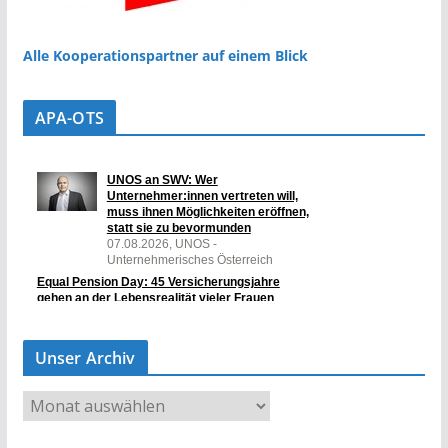
Alle Kooperationspartner auf einem Blick
APA-OTS
Unser Archiv
U
n