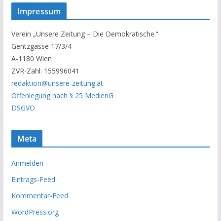
s
Impressum
e
r
Verein „Unsere Zeitung – Die Demokratische.“
A
Gentzgasse 17/3/4
r
A-1180 Wien
c
ZVR-Zahl: 155996041
h
redaktion@unsere-zeitung.at
i
Offenlegung nach § 25 MedienG
v
DSGVO
Meta
Anmelden
Eintrags-Feed
Kommentar-Feed
WordPress.org