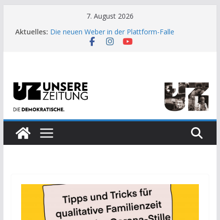
Zum
7. August 2026
US-Wahl: Arzt aus Detroit besiegt 70-Millionen-
Inhalt
Aktuelles:
Dollar-Lobby
springen
Die neuen Weber in der Plattform-Falle
Moment der Woche: Die Heuschrecke
Archaische Jäger gegen fossile Offshore-
Plattform
Kinderbetreuung ist keine Arbeit?