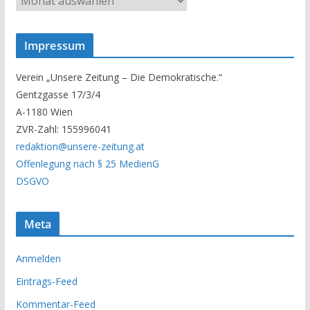
n
s
Impressum
e
r
Verein „Unsere Zeitung – Die Demokratische.“
A
Gentzgasse 17/3/4
r
A-1180 Wien
c
ZVR-Zahl: 155996041
h
redaktion@unsere-zeitung.at
i
Offenlegung nach § 25 MedienG
v
DSGVO
Meta
Anmelden
Eintrags-Feed
Kommentar-Feed