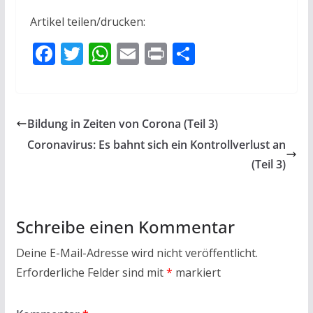
Artikel teilen/drucken:
F
T
W
E
Pr
T
ac
w
h
m
in
ei
e
itt
at
ai
t
le
b
er
s
l
n
Bildung in Zeiten von Corona (Teil 3)
o
A
Coronavirus: Es bahnt sich ein Kontrollverlust an
o
p
(Teil 3)
k
p
Schreibe einen Kommentar
Deine E-Mail-Adresse wird nicht veröffentlicht.
Erforderliche Felder sind mit
*
markiert