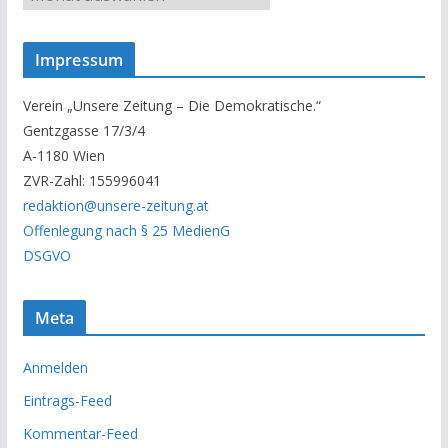
n
s
Impressum
e
r
Verein „Unsere Zeitung – Die Demokratische.“
A
Gentzgasse 17/3/4
r
A-1180 Wien
c
ZVR-Zahl: 155996041
h
redaktion@unsere-zeitung.at
i
Offenlegung nach § 25 MedienG
v
DSGVO
Meta
Anmelden
Eintrags-Feed
Kommentar-Feed