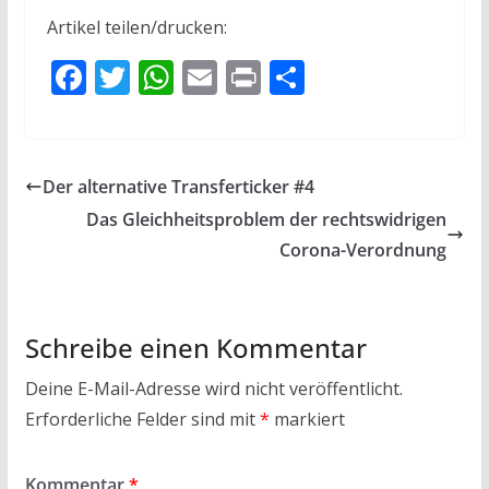
Artikel teilen/drucken:
F
T
W
E
Pr
T
ac
w
h
m
in
ei
e
itt
at
ai
t
le
b
er
s
l
n
Der alternative Transferticker #4
o
A
Das Gleichheitsproblem der rechtswidrigen
o
p
Corona-Verordnung
k
p
Schreibe einen Kommentar
Deine E-Mail-Adresse wird nicht veröffentlicht.
Erforderliche Felder sind mit
*
markiert
Kommentar
*