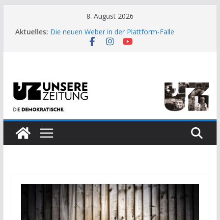
Zum
8. August 2026
Inhalt
Aktuelles:
Die neuen Weber in der Plattform-Falle
springen
Moment der Woche: Die Heuschrecke
Archaische Jäger gegen fossile Offshore-
Plattform
Kinderbetreuung ist keine Arbeit?
US-Wahl: Arzt aus Detroit besiegt 70-Millionen-
Dollar-Lobby