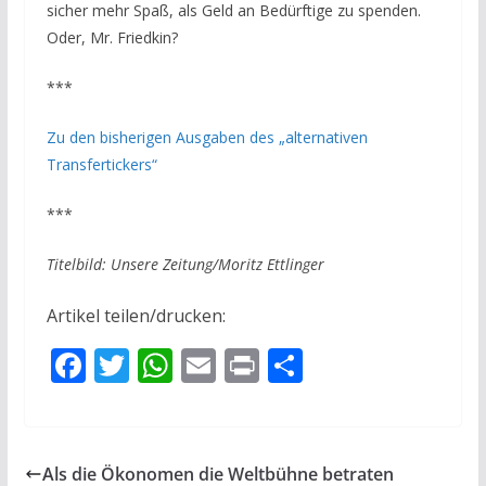
sicher mehr Spaß, als Geld an Bedürftige zu spenden.
Oder, Mr. Friedkin?
***
Zu den bisherigen Ausgaben des „alternativen
Transfertickers“
***
Titelbild: Unsere Zeitung/Moritz Ettlinger
Artikel teilen/drucken:
F
T
W
E
Pr
T
ac
w
h
m
in
ei
e
itt
at
ai
t
le
b
er
s
l
n
Als die Ökonomen die Weltbühne betraten