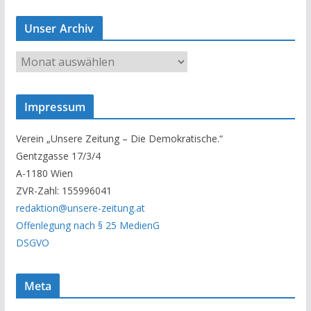
Unser Archiv
U
n
s
Impressum
e
r
Verein „Unsere Zeitung – Die Demokratische.“
A
Gentzgasse 17/3/4
r
A-1180 Wien
c
ZVR-Zahl: 155996041
h
redaktion@unsere-zeitung.at
i
Offenlegung nach § 25 MedienG
v
DSGVO
Meta