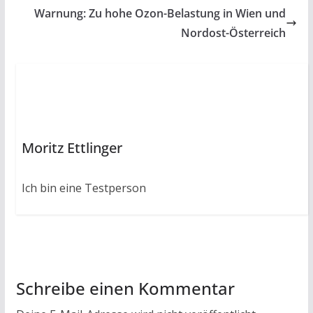
o
A
Warnung: Zu hohe Ozon-Belastung in Wien und
o
p
Nordost-Österreich
k
p
Moritz Ettlinger
Ich bin eine Testperson
Schreibe einen Kommentar