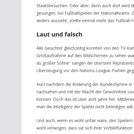
Staatsbesuchen. Oder aber, denn auch dort wird d
gesungen, bei Fußballspielen der Nationalteams. Zu
anders aussieht, stellte einmal mehr das Fußball
Laut und falsch
Alle Gesichter gleichzeitig konnten von den TV-Kam
Großaufnahme auf den Bildschirmen zu sehen waren
du großer Söhne“ sangen die obersten Repräsentan
Überzeugung vor den Nations-League-Partien ge
Kurz nachdem die Änderung der Bundeshymne in Kra
nachsehen und mit der Macht der Gewohnheit sowi
können. Doch das ist über acht Jahre her. Mittle
man die Intelligenz der Spieler nicht beleidigen will.
Und auch, wenn es wohl unfair wäre, den Spielern
wohl verlangen, dass sie sich ihrer Vorbildfunkti