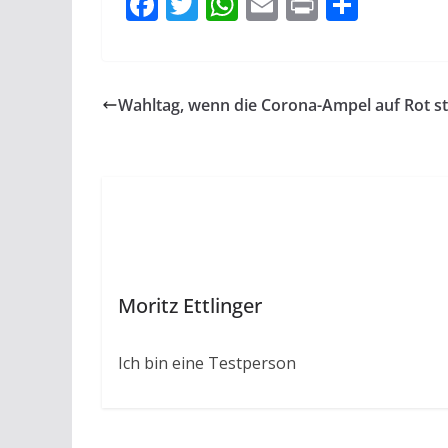
F
T
W
E
Pr
T
ac
w
h
m
in
ei
e
itt
at
ai
t
le
b
er
s
l
n
Wahltag, wenn die Corona-Ampel auf Rot s
o
A
o
p
k
p
Moritz Ettlinger
Ich bin eine Testperson