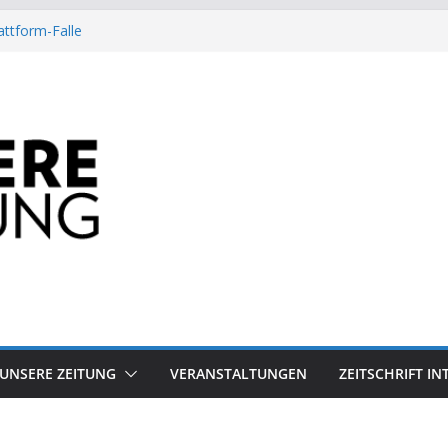
attform-Falle
Heuschrecke
ssile Offshore-Plattform
Arbeit?
besiegt 70-Millionen-Dollar-Lobby
UNSERE ZEITUNG
VERANSTALTUNGEN
ZEITSCHRIFT I