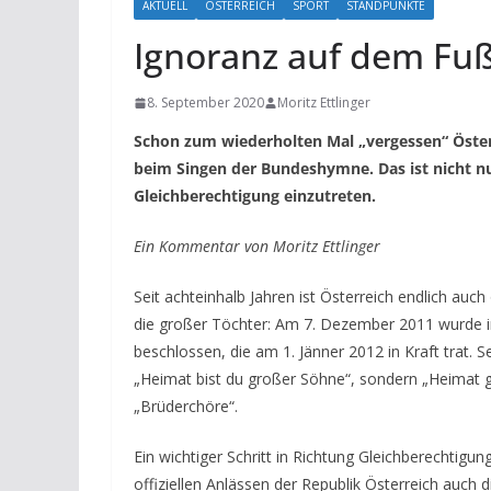
AKTUELL
ÖSTERREICH
SPORT
STANDPUNKTE
Ignoranz auf dem Fuß
8. September 2020
Moritz Ettlinger
Schon zum wiederholten Mal „vergessen“ Österr
beim Singen der Bundeshymne. Das ist nicht nu
Gleichberechtigung einzutreten.
Ein Kommentar von Moritz Ettlinger
Seit achteinhalb Jahren ist Österreich endlich auc
die großer Töchter: Am 7. Dezember 2011 wurde 
beschlossen, die am 1. Jänner 2012 in Kraft trat. 
„Heimat bist du großer Söhne“, sondern „Heimat g
„Brüderchöre“.
Ein wichtiger Schritt in Richtung Gleichberechtigu
offiziellen Anlässen der Republik Österreich auch 