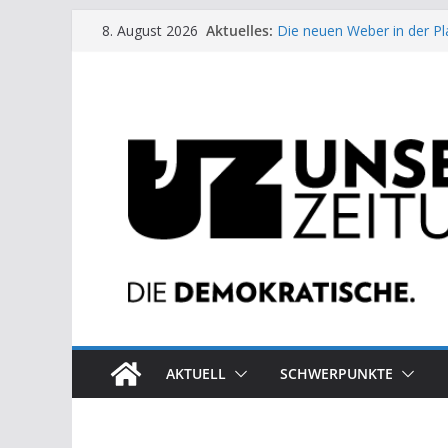
Zum
Aktuelles:
Die neuen Weber in der Pl
8. August 2026
Inhalt
Moment der Woche: Die 
Archaische Jäger gegen fo
springen
Kinderbetreuung ist keine 
US-Wahl: Arzt aus Detroit 
AKTUELL
SCHWERPUNKTE