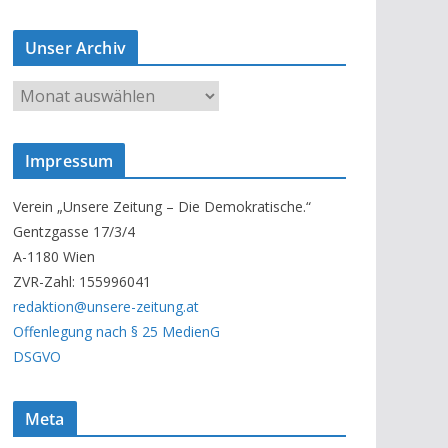
Unser Archiv
U
n
s
Impressum
e
r
Verein „Unsere Zeitung – Die Demokratische.“
A
Gentzgasse 17/3/4
r
A-1180 Wien
c
ZVR-Zahl: 155996041
h
redaktion@unsere-zeitung.at
i
Offenlegung nach § 25 MedienG
v
DSGVO
Meta