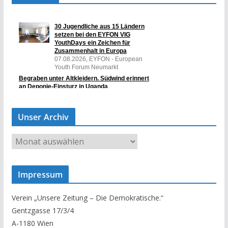
Unser Archiv
U
n
s
Impressum
e
r
Verein „Unsere Zeitung – Die Demokratische.“
A
Gentzgasse 17/3/4
r
A-1180 Wien