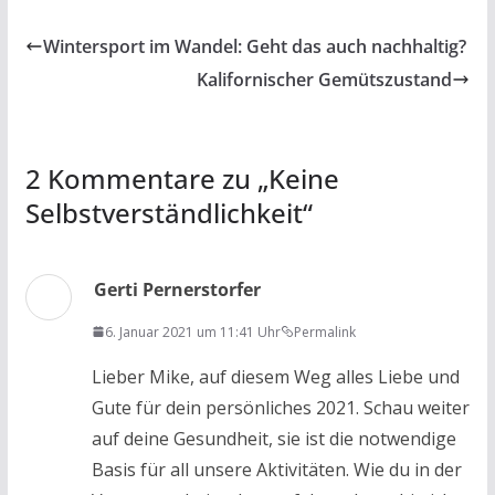
e
itt
at
ai
t
le
b
er
s
l
n
Wintersport im Wandel: Geht das auch nachhaltig?
o
A
Kalifornischer Gemütszustand
o
p
k
p
2 Kommentare zu „
Keine
Selbstverständlichkeit
“
Gerti Pernerstorfer
6. Januar 2021 um 11:41 Uhr
Permalink
Lieber Mike, auf diesem Weg alles Liebe und
Gute für dein persönliches 2021. Schau weiter
auf deine Gesundheit, sie ist die notwendige
Basis für all unsere Aktivitäten. Wie du in der