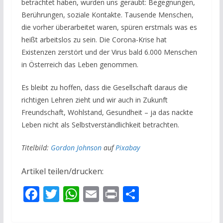
betrachtet haben, wurden uns geraubt: Begegnungen,
Berührungen, soziale Kontakte. Tausende Menschen,
die vorher überarbeitet waren, spüren erstmals was es
heißt arbeitslos zu sein. Die Corona-Krise hat
Existenzen zerstört und der Virus bald 6.000 Menschen
in Österreich das Leben genommen.
Es bleibt zu hoffen, dass die Gesellschaft daraus die
richtigen Lehren zieht und wir auch in Zukunft
Freundschaft, Wohlstand, Gesundheit – ja das nackte
Leben nicht als Selbstverständlichkeit betrachten.
Titelbild:
Gordon Johnson
auf
Pixabay
Artikel teilen/drucken:
F
T
W
E
Pr
T
ac
w
h
m
in
ei