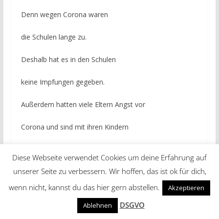
Denn wegen Corona waren
die Schulen lange zu.
Deshalb hat es in den Schulen
keine Impfungen gegeben.
Außerdem hatten viele Eltern Angst vor
Corona und sind mit ihren Kindern
nicht zum Arzt impfen gegangen.
Diese Webseite verwendet Cookies um deine Erfahrung auf
unserer Seite zu verbessern. Wir hoffen, das ist ok für dich,
Ärzte raten nun: Kinder sollten die
wenn nicht, kannst du das hier gern abstellen.
Akzeptieren
versäumten Impfungen rasch nachholen.
DSGVO
Ablehnen
Schüler in Österreich bekommen