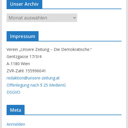
Unser Archiv
U
n
s
Impressum
e
r
Verein „Unsere Zeitung – Die Demokratische.“
A
Gentzgasse 17/3/4
r
A-1180 Wien
c
ZVR-Zahl: 155996041
h
redaktion@unsere-zeitung.at
i
Offenlegung nach § 25 MedienG
v
DSGVO
Meta
Anmelden