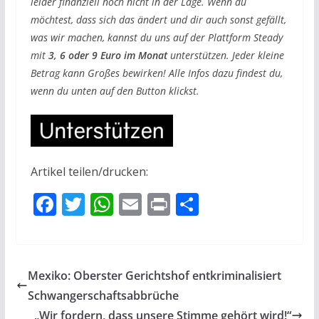
leider finanziell noch nicht in der Lage. Wenn du
möchtest, dass sich das ändert und dir auch sonst gefällt,
was wir machen, kannst du uns auf der Plattform Steady
mit
3, 6 oder 9 Euro im Monat
unterstützen. Jeder kleine
Betrag kann Großes bewirken! Alle Infos dazu findest du,
wenn du unten auf den Button klickst.
Artikel teilen/drucken:
F
T
W
E
Pr
T
ac
w
h
m
in
ei
e
itt
at
ai
t
le
b
er
s
l
n
Mexiko: Oberster Gerichtshof entkriminalisiert
o
A
Schwangerschaftsabbrüche
o
p
„Wir fordern, dass unsere Stimme gehört wird!“