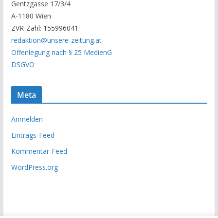
Gentzgasse 17/3/4
r
A-1180 Wien
c
ZVR-Zahl: 155996041
h
redaktion@unsere-zeitung.at
i
Offenlegung nach § 25 MedienG
v
DSGVO
Meta
Anmelden
Eintrags-Feed
Kommentar-Feed
WordPress.org