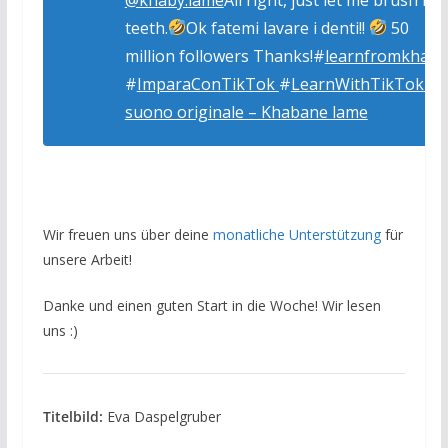
teeth.
Ok fatemi lavare i denti!!
50
million followers Thanks!#
learnfromkhaby
#
ImparaConTikTok
#
LearnWithTikTok
♬
suono originale – Khabane lame
Wir freuen uns über deine
monatliche Unterstützung
für
unsere Arbeit!
Danke und einen guten Start in die Woche! Wir lesen
uns :)
Titelbild:
Eva Daspelgruber