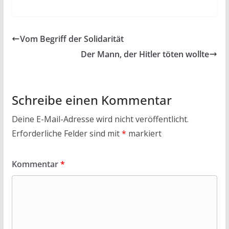
ac
w
h
m
in
ei
e
itt
at
ai
t
le
b
er
s
l
n
Vom Begriff der Solidarität
o
A
Der Mann, der Hitler töten wollte
o
p
k
p
Schreibe einen Kommentar
Deine E-Mail-Adresse wird nicht veröffentlicht.
Erforderliche Felder sind mit
*
markiert
Kommentar
*