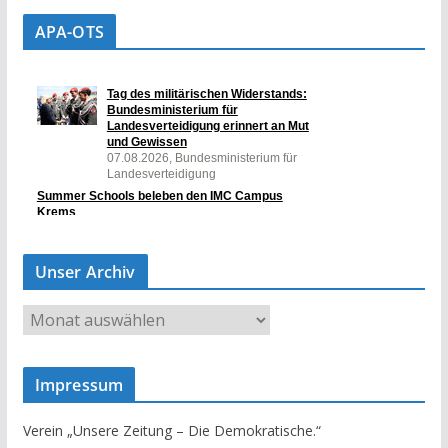
APA-OTS
Unser Archiv
U
n
s
Impressum
e
r
Verein „Unsere Zeitung – Die Demokratische.“
A