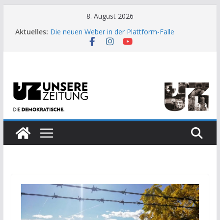
Zum
8. August 2026
Inhalt
Aktuelles:
Die neuen Weber in der Plattform-Falle
springen
Moment der Woche: Die Heuschrecke
Archaische Jäger gegen fossile Offshore-
Plattform
Kinderbetreuung ist keine Arbeit?
US-Wahl: Arzt aus Detroit besiegt 70-Millionen-
Dollar-Lobby