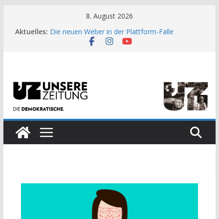
Zum
8. August 2026
Inhalt
Aktuelles:
Die neuen Weber in der Plattform-Falle
springen
Moment der Woche: Die Heuschrecke
Archaische Jäger gegen fossile Offshore-
Plattform
Kinderbetreuung ist keine Arbeit?
US-Wahl: Arzt aus Detroit besiegt 70-Millionen-
Dollar-Lobby