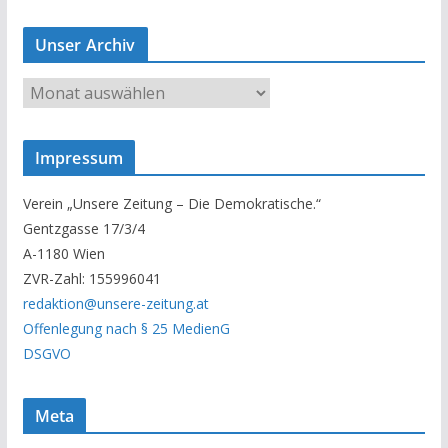
Unser Archiv
U
n
s
Impressum
e
r
Verein „Unsere Zeitung – Die Demokratische.“
A
Gentzgasse 17/3/4
r
A-1180 Wien
c
ZVR-Zahl: 155996041
h
redaktion@unsere-zeitung.at
i
Offenlegung nach § 25 MedienG
v
DSGVO
Meta