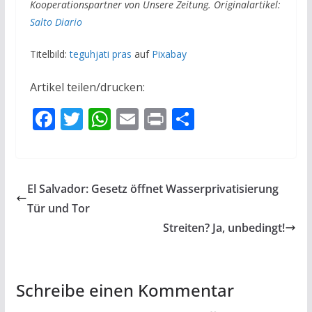
Kooperationspartner von Unsere Zeitung. Originalartikel:
Salto Diario
Titelbild:
teguhjati pras
auf
Pixabay
Artikel teilen/drucken:
F
T
W
E
Pr
T
ac
w
h
m
in
ei
e
itt
at
ai
t
le
b
er
s
l
n
El Salvador: Gesetz öffnet Wasserprivatisierung
o
A
Tür und Tor
o
p
Streiten? Ja, unbedingt!
k
p
Schreibe einen Kommentar