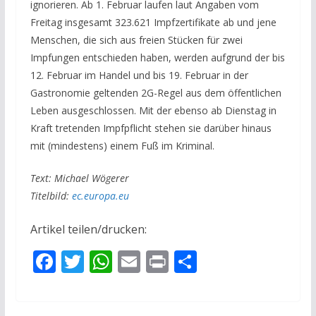
ignorieren.
Ab 1. Februar laufen laut Angaben vom
Freitag insgesamt 323.621 Impfzertifikate ab und jene
Menschen, die sich aus freien Stücken für zwei
Impfungen entschieden haben, werden aufgrund der bis
12. Februar im Handel und bis 19. Februar in der
Gastronomie geltenden 2G-Regel aus dem öffentlichen
Leben ausgeschlossen. Mit der ebenso ab Dienstag in
Kraft tretenden Impfpflicht stehen sie darüber hinaus
mit (mindestens) einem Fuß im Kriminal.
Text: Michael Wögerer
Titelbild:
ec.europa.eu
Artikel teilen/drucken:
F
T
W
E
Pr
T
ac
w
h
m
in
ei
e
itt
at
ai
t
le