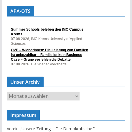
APA-OTS
Unser Archiv
U
n
s
Impressum
e
r
Verein „Unsere Zeitung – Die Demokratische.“
A