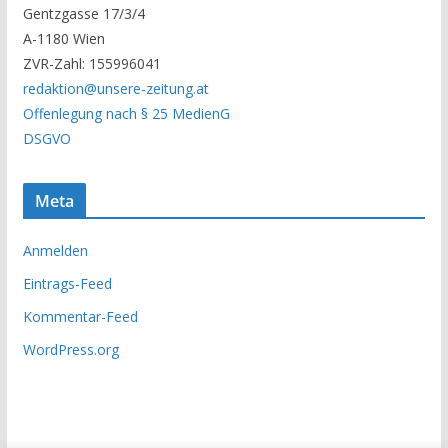
Gentzgasse 17/3/4
r
A-1180 Wien
c
ZVR-Zahl: 155996041
h
redaktion@unsere-zeitung.at
i
Offenlegung nach § 25 MedienG
v
DSGVO
Meta
Anmelden
Eintrags-Feed
Kommentar-Feed
WordPress.org