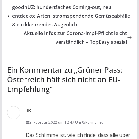
b
er
s
l
n
goodnUZ: hundertfaches Coming-out, neu
o
A
entdeckte Arten, stromspendende Gemüseabfälle
o
p
& rückkehrendes Augenlicht
k
p
Aktuelle Infos zur Corona-Impf-Pflicht leicht
verständlich – TopEasy spezial
Ein Kommentar zu „
Grüner Pass:
Österreich hält sich nicht an EU-
Empfehlung
“
IR
3. Februar 2022 um 12:47 Uhr
Permalink
Das Schlimme ist, wie ich finde, dass alle über