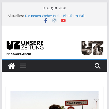
Zum
9. August 2026
Inhalt
Aktuelles:
Die neuen Weber in der Plattform-Falle
springen
Moment der Woche: Die Heuschrecke
Archaische Jäger gegen fossile Offshore-
Plattform
Kinderbetreuung ist keine Arbeit?
US-Wahl: Arzt aus Detroit besiegt 70-Millionen-
Dollar-Lobby