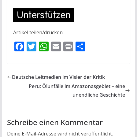
Artikel teilen/drucken:
F
T
W
E
Pr
T
ac
w
h
m
in
ei
e
itt
at
ai
t
le
b
er
s
l
n
Deutsche Leitmedien im Visier der Kritik
o
A
Peru: Ölunfälle im Amazonasgebiet – eine
o
p
unendliche Geschichte
k
p
Schreibe einen Kommentar
Deine E-Mail-Adresse wird nicht veröffentlicht.