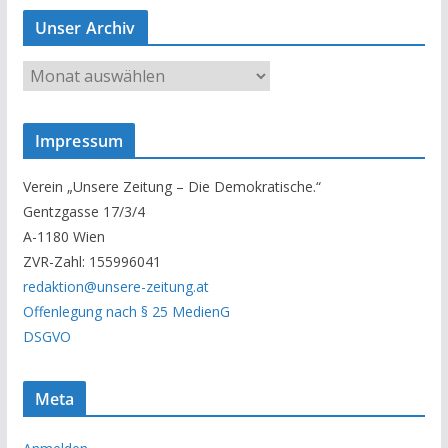
Unser Archiv
U
n
s
Impressum
e
r
Verein „Unsere Zeitung – Die Demokratische.“
A
Gentzgasse 17/3/4
r
A-1180 Wien
c
ZVR-Zahl: 155996041
h
redaktion@unsere-zeitung.at
i
Offenlegung nach § 25 MedienG
v
DSGVO
Meta