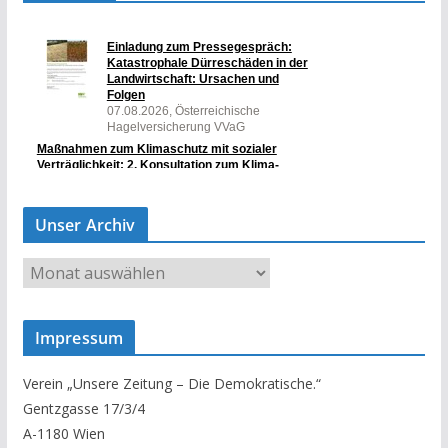
Unser Archiv
U
n
s
Impressum
e
r
Verein „Unsere Zeitung – Die Demokratische.“
A
Gentzgasse 17/3/4
r
A-1180 Wien
c