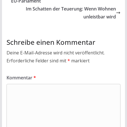
o
A
EU-Parlament
o
p
Im Schatten der Teuerung: Wenn Wohnen
k
p
unleistbar wird
Schreibe einen Kommentar
Deine E-Mail-Adresse wird nicht veröffentlicht.
Erforderliche Felder sind mit
*
markiert
Kommentar
*