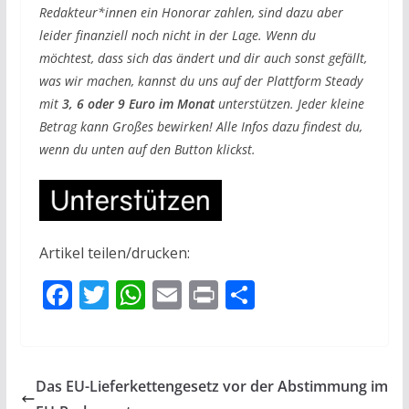
Redakteur*innen ein Honorar zahlen, sind dazu aber
leider finanziell noch nicht in der Lage. Wenn du
möchtest, dass sich das ändert und dir auch sonst gefällt,
was wir machen, kannst du uns auf der Plattform Steady
mit
3, 6 oder 9 Euro im Monat
unterstützen. Jeder kleine
Betrag kann Großes bewirken! Alle Infos dazu findest du,
wenn du unten auf den Button klickst.
Artikel teilen/drucken:
F
T
W
E
Pr
T
ac
w
h
m
in
ei
e
itt
at
ai
t
le
b
er
s
l
n
Das EU-Lieferkettengesetz vor der Abstimmung im