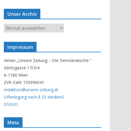
Unser Archiv
U
n
s
Impressum
e
r
Verein „Unsere Zeitung – Die Demokratische.“
A
Gentzgasse 17/3/4
r
A-1180 Wien
c
ZVR-Zahl: 155996041
h
redaktion@unsere-zeitung.at
i
Offenlegung nach § 25 MedienG
v
DSGVO
Meta