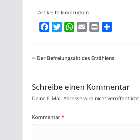
Artikel teilen/drucken:
F
T
W
E
Pr
T
ac
w
h
m
in
ei
e
itt
at
ai
t
le
b
er
s
l
n
Der Befreiungsakt des Erzählens
o
A
o
p
k
p
Schreibe einen Kommentar
Deine E-Mail-Adresse wird nicht veröffentlicht.
Kommentar
*