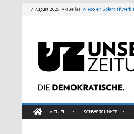
Zum
Aktuelles:
Wieso ein Solarkraftwerk 
7. August 2026
Inhalt
Kinderbetreuung ist keine 
US-Wahl: Arzt aus Detroit 
springen
Die neuen Weber in der Pl
Eine Schwalbe macht noc
AKTUELL
SCHWERPUNKTE