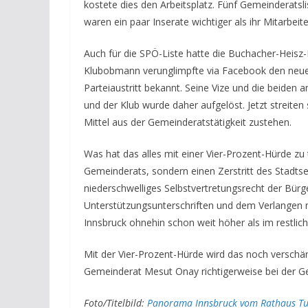
kostete dies den Arbeitsplatz. Fünf Gemeinderatsl
waren ein paar Inserate wichtiger als ihr Mitarbeite
Auch für die SPÖ-Liste hatte die Buchacher-Heisz-
Klubobmann verunglimpfte via Facebook den neuen
Parteiaustritt bekannt. Seine Vize und die beiden 
und der Klub wurde daher aufgelöst. Jetzt streite
Mittel aus der Gemeinderatstätigkeit zustehen.
Was hat das alles mit einer Vier-Prozent-Hürde zu t
Gemeinderats, sondern einen Zerstritt des Stadts
niederschwelliges Selbstvertretungsrecht der Bürg
Unterstützungsunterschriften und dem Verlangen n
Innsbruck ohnehin schon weit höher als im restlic
Mit der Vier-Prozent-Hürde wird das noch verschärft
Gemeinderat Mesut Onay richtigerweise bei der G
Foto/Titelbild:
Panorama Innsbruck vom Rathaus T