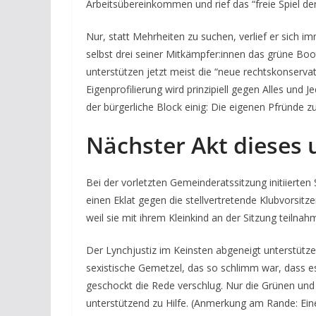
Arbeitsübereinkommen und rief das “freie Spiel der
Nur, statt Mehrheiten zu suchen, verlief er sich i
selbst drei seiner Mitkämpfer:innen das grüne Boo
unterstützen jetzt meist die “neue rechtskonserva
Eigenprofilierung wird prinzipiell gegen Alles und
der bürgerliche Block einig: Die eigenen Pfründe 
Nächster Akt dieses 
Bei der vorletzten Gemeinderatssitzung initiierte
einen Eklat gegen die stellvertretende Klubvorsit
weil sie mit ihrem Kleinkind an der Sitzung teilnahm
Der Lynchjustiz im Keinsten abgeneigt unterstütz
sexistische Gemetzel, das so schlimm war, dass e
geschockt die Rede verschlug. Nur die Grünen un
unterstützend zu Hilfe. (Anmerkung am Rande: Einen