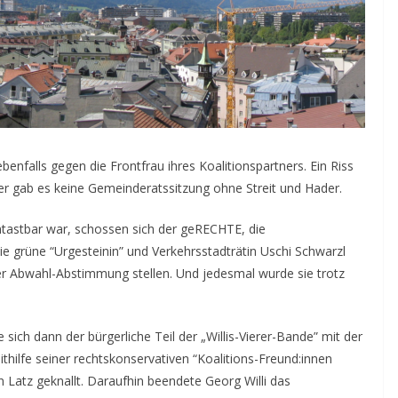
enfalls gegen die Frontfrau ihres Koalitionspartners. Ein Riss
ther gab es keine Gemeinderatssitzung ohne Streit und Hader.
ntastbar war, schossen sich der geRECHTE, die
ie grüne “Urgesteinin” und Verkehrsstadträtin Uschi Schwarzl
ner Abwahl-Abstimmung stellen. Und jedesmal wurde sie trotz
ich dann der bürgerliche Teil der „Willis-Vierer-Bande” mit der
hilfe seiner rechtskonservativen “Koalitions-Freund:innen
n Latz geknallt. Daraufhin beendete Georg Willi das