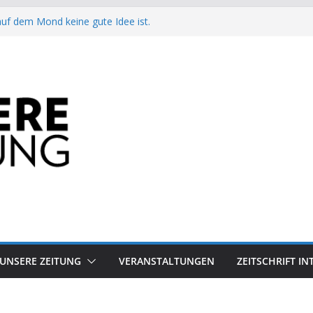
auf dem Mond keine gute Idee ist.
Arbeit?
besiegt 70-Millionen-Dollar-Lobby
attform-Falle
h keinen Sommer
UNSERE ZEITUNG
VERANSTALTUNGEN
ZEITSCHRIFT I