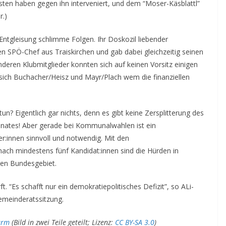
isten haben gegen ihn interveniert, und dem “Moser-Käsblattl”
r.)
Entgleisung schlimme Folgen. Ihr Doskozil liebender
 SPÖ-Chef aus Traiskirchen und gab dabei gleichzeitig seinen
anderen Klubmitglieder konnten sich auf keinen Vorsitz einigen
n sich Buchacher/Heisz und Mayr/Plach wem die finanziellen
un? Eigentlich gar nichts, denn es gibt keine Zersplitterung des
enates! Aber gerade bei Kommunalwahlen ist ein
er:innen sinnvoll und notwendig. Mit den
ach mindestens fünf Kandidat:innen sind die Hürden in
hen Bundesgebiet.
. “Es schafft nur ein demokratiepolitisches Defizit”, so ALi-
emeinderatssitzung.
urm
(Bild in zwei Teile geteilt; Lizenz:
CC BY-SA 3.0
)