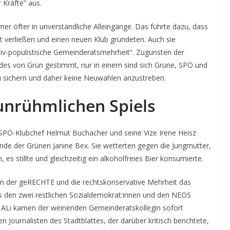
 Kräfte” aus.
mmer öfter in unverständliche Alleingänge. Das führte dazu, dass
t verließen und einen neuen Klub gründeten. Auch sie
tiv-populistische Gemeinderatsmehrheit”. Zugunsten der
 Jedes von Grün gestimmt, nur in einem sind sich Grüne, SPÖ und
zu sichern und daher keine Neuwahlen anzustreben.
unrühmlichen Spiels
n SPÖ-Klubchef Helmut Buchacher und seine Vize Irene Heisz
zende der Grünen Janine Bex. Sie wetterten gegen die Jungmutter,
, es stillte und gleichzeitig ein alkoholfreies Bier konsumierte.
en der geRECHTE und die rechtskonservative Mehrheit das
s den zwei restlichen Sozialdemokrat:innen und den NEOS
d ALi kamen der weinenden Gemeinderatskollegin sofort
 Journalisten des Stadtblattes, der darüber kritisch berichtete,