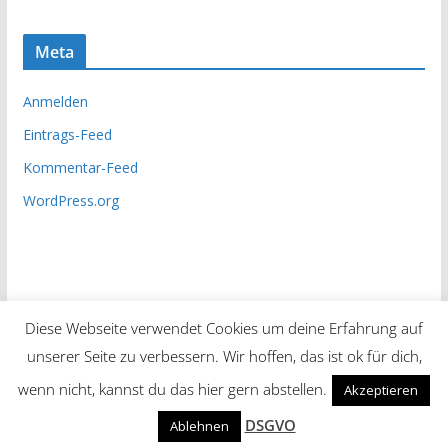
Meta
Anmelden
Eintrags-Feed
Kommentar-Feed
WordPress.org
Diese Webseite verwendet Cookies um deine Erfahrung auf
unserer Seite zu verbessern. Wir hoffen, das ist ok für dich,
Copyright © 2026
Unsere Zeitung
. Alle Rechte vorbehalten.
wenn nicht, kannst du das hier gern abstellen.
Akzeptieren
Theme:
ColorMag
von ThemeGrill. Präsentiert von
DSGVO
Ablehnen
WordPress
.