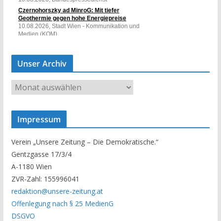
Unser Archiv
U
n
s
Impressum
e
r
Verein „Unsere Zeitung – Die Demokratische.“
A
Gentzgasse 17/3/4
r
A-1180 Wien
c
ZVR-Zahl: 155996041
h
redaktion@unsere-zeitung.at
i
Offenlegung nach § 25 MedienG
v
DSGVO