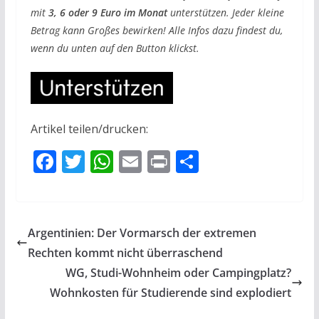
mit
3, 6 oder 9 Euro im Monat
unterstützen. Jeder kleine
Betrag kann Großes bewirken! Alle Infos dazu findest du,
wenn du unten auf den Button klickst.
Artikel teilen/drucken:
F
T
W
E
Pr
T
ac
w
h
m
in
ei
e
itt
at
ai
t
le
b
er
s
l
n
Argentinien: Der Vormarsch der extremen
o
A
Rechten kommt nicht überraschend
o
p
WG, Studi-Wohnheim oder Campingplatz?
k
p
Wohnkosten für Studierende sind explodiert