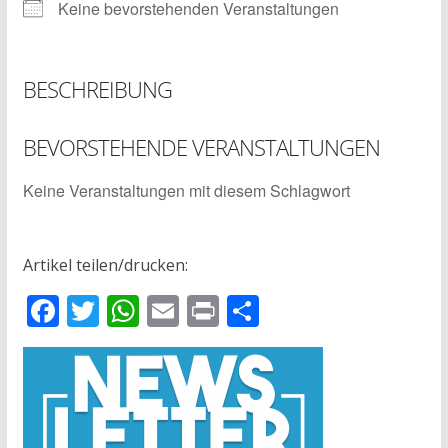
Keine bevorstehenden Veranstaltungen
BESCHREIBUNG
BEVORSTEHENDE VERANSTALTUNGEN
Keine Veranstaltungen mit diesem Schlagwort
Artikel teilen/drucken:
F
T
W
E
Pr
T
ac
w
h
m
in
ei
e
itt
at
ai
t
le
b
er
s
l
n
o
A