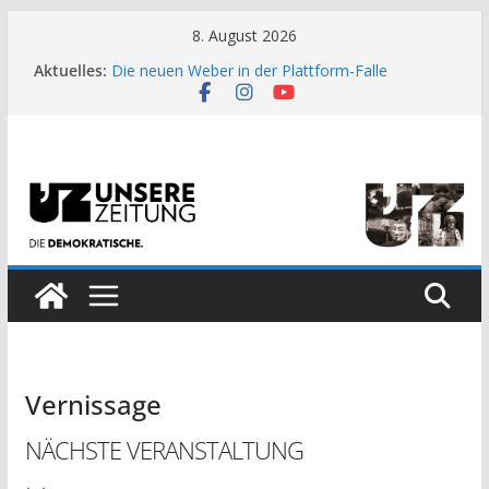
Zum
8. August 2026
Inhalt
Aktuelles:
Die neuen Weber in der Plattform-Falle
springen
Moment der Woche: Die Heuschrecke
Archaische Jäger gegen fossile Offshore-
Plattform
Kinderbetreuung ist keine Arbeit?
US-Wahl: Arzt aus Detroit besiegt 70-Millionen-
Dollar-Lobby
Vernissage
NÄCHSTE VERANSTALTUNG