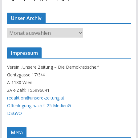
Unser Archiv
U
n
s
Impressum
e
r
Verein „Unsere Zeitung – Die Demokratische.“
A
Gentzgasse 17/3/4
r
A-1180 Wien
c
ZVR-Zahl: 155996041
h
redaktion@unsere-zeitung.at
i
Offenlegung nach § 25 MedienG
v
DSGVO
Meta