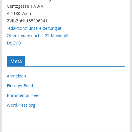
A
Gentzgasse 17/3/4
r
A-1180 Wien
c
ZVR-Zahl: 155996041
h
redaktion@unsere-zeitung.at
i
Offenlegung nach § 25 MedienG
v
DSGVO
Meta
Anmelden
Eintrags-Feed
Kommentar-Feed
WordPress.org