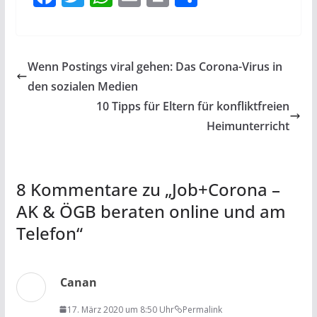
ac
w
h
m
in
ei
e
itt
at
ai
t
le
b
er
s
l
n
Wenn Postings viral gehen: Das Corona-Virus in
o
A
den sozialen Medien
o
p
10 Tipps für Eltern für konfliktfreien
k
p
Heimunterricht
8 Kommentare zu „
Job+Corona –
AK & ÖGB beraten online und am
Telefon
“
Canan
17. März 2020 um 8:50 Uhr
Permalink