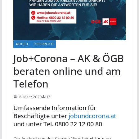
AKTUELL
ÖSTERREICH
Job+Corona – AK & ÖGB
beraten online und am
Telefon
16. März 2020
UZ
Umfassende Information für
Beschäftigte unter
jobundcorona.at
und unter Tel. 0800 22 12 00 80
Die Ausbreitung des Corona-Virus bringt für ganz