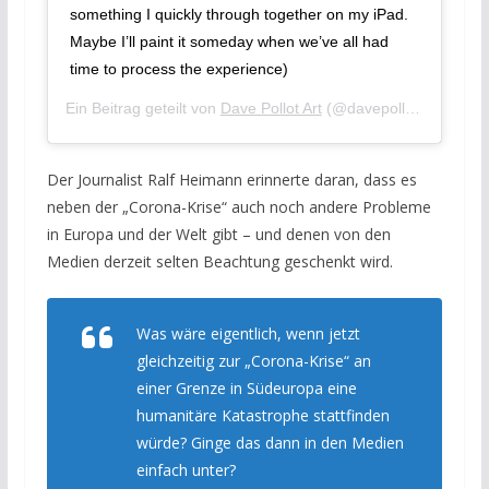
something I quickly through together on my iPad.
Maybe I’ll paint it someday when we’ve all had
time to process the experience)
Ein Beitrag geteilt von
Dave Pollot Art
(@davepollotart) am
Mä
Der Journalist Ralf Heimann erinnerte daran, dass es
neben der „Corona-Krise“ auch noch andere Probleme
in Europa und der Welt gibt – und denen von den
Medien derzeit selten Beachtung geschenkt wird.
Was wäre eigentlich, wenn jetzt
gleichzeitig zur „Corona-Krise“ an
einer Grenze in Südeuropa eine
humanitäre Katastrophe stattfinden
würde? Ginge das dann in den Medien
einfach unter?