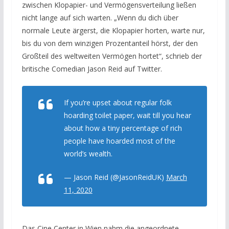
zwischen Klopapier- und Vermögensverteilung ließen
nicht lange auf sich warten. „Wenn du dich über
normale Leute ärgerst, die Klopapier horten, warte nur,
bis du von dem winzigen Prozentanteil hörst, der den
Großteil des weltweiten Vermögen hortet“, schrieb der
britische Comedian Jason Reid auf Twitter.
If you’re upset about regular folk
hoarding toilet paper, wait till you hear
about how a tiny percentage of rich
people have hoarded most of the
world’s wealth.
— Jason Reid (@JasonReidUK)
March
11, 2020
Das Cine Center in Wien nahm die angeordnete