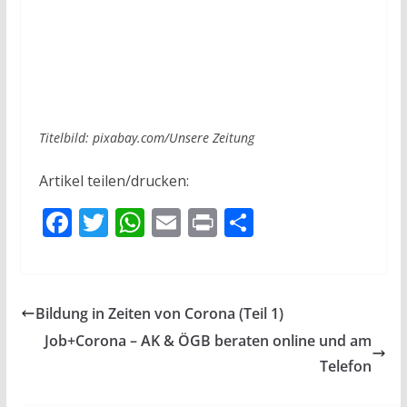
Titelbild: pixabay.com/Unsere Zeitung
Artikel teilen/drucken:
F
T
W
E
Pr
T
ac
w
h
m
in
ei
e
itt
at
ai
t
le
b
er
s
l
n
Bildung in Zeiten von Corona (Teil 1)
o
A
Job+Corona – AK & ÖGB beraten online und am
o
p
Telefon
k
p