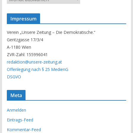
n
s
Impressum
e
r
Verein „Unsere Zeitung – Die Demokratische.“
A
Gentzgasse 17/3/4
r
A-1180 Wien
c
ZVR-Zahl: 155996041
h
redaktion@unsere-zeitung.at
i
Offenlegung nach § 25 MedienG
v
DSGVO
Meta
Anmelden
Eintrags-Feed
Kommentar-Feed