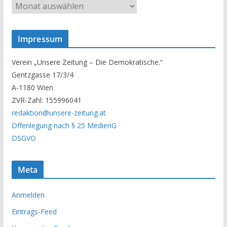
U
n
s
Impressum
e
r
Verein „Unsere Zeitung – Die Demokratische.“
A
Gentzgasse 17/3/4
r
A-1180 Wien
c
ZVR-Zahl: 155996041
h
redaktion@unsere-zeitung.at
i
Offenlegung nach § 25 MedienG
v
DSGVO
Meta
Anmelden
Eintrags-Feed