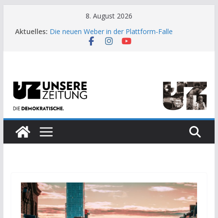
Zum
8. August 2026
Inhalt
Aktuelles:
Die neuen Weber in der Plattform-Falle
springen
Moment der Woche: Die Heuschrecke
Archaische Jäger gegen fossile Offshore-
Plattform
Kinderbetreuung ist keine Arbeit?
US-Wahl: Arzt aus Detroit besiegt 70-Millionen-
Dollar-Lobby