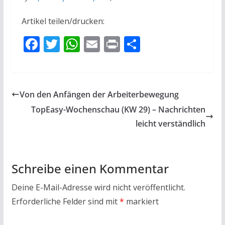
Artikel teilen/drucken:
F
T
W
E
Pr
T
ac
w
h
m
in
ei
e
itt
at
ai
t
le
b
er
s
l
n
Von den Anfängen der Arbeiterbewegung
o
A
TopEasy-Wochenschau (KW 29) – Nachrichten
o
p
leicht verständlich
k
p
Schreibe einen Kommentar
Deine E-Mail-Adresse wird nicht veröffentlicht.
Erforderliche Felder sind mit
*
markiert