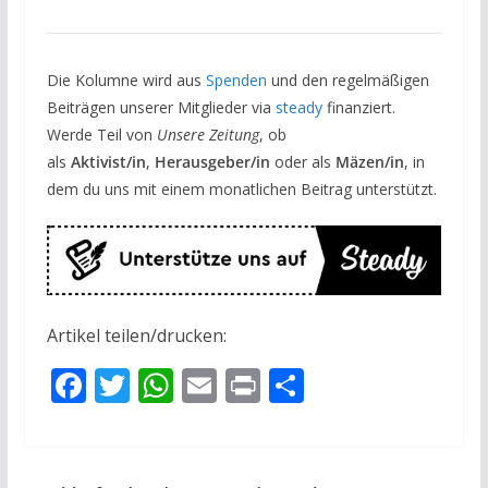
Die Kolumne wird aus
Spenden
und den regelmäßigen
Beiträgen unserer Mitglieder via
steady
finanziert.
Werde Teil von
Unsere Zeitung
, ob
als
Aktivist/in
,
Herausgeber/in
oder als
Mäzen/in
, in
dem du uns mit einem monatlichen Beitrag unterstützt.
Artikel teilen/drucken:
F
T
W
E
Pr
T
ac
w
h
m
in
ei
e
itt
at
ai
t
le