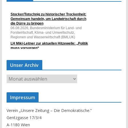
Unser Archiv
U
n
s
Impressum
e
r
Verein „Unsere Zeitung – Die Demokratische.“
A
Gentzgasse 17/3/4
r
A-1180 Wien
c