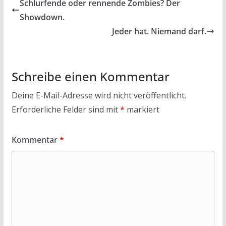
b
er
s
l
n
Schlurfende oder rennende Zombies? Der
o
A
Showdown.
o
p
Jeder hat. Niemand darf.
k
p
Schreibe einen Kommentar
Deine E-Mail-Adresse wird nicht veröffentlicht.
Erforderliche Felder sind mit
*
markiert
Kommentar
*