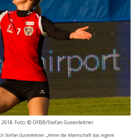
 2018. Foto:
© ÖFBB/Stefan Gusenleitner
ch Stefan Gusenleitner: „
Wenn die Mannschaft das eigene