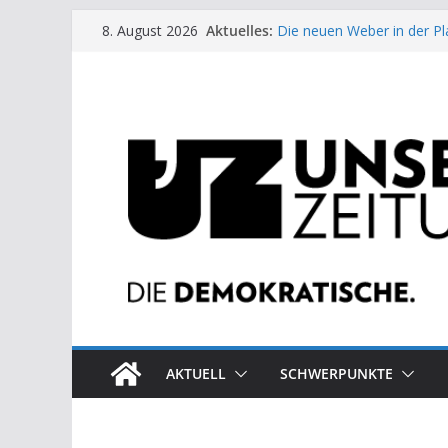
Zum
Aktuelles:
Die neuen Weber in der Pl
8. August 2026
Inhalt
Moment der Woche: Die 
Archaische Jäger gegen fo
springen
Kinderbetreuung ist keine 
US-Wahl: Arzt aus Detroit 
AKTUELL
SCHWERPUNKTE