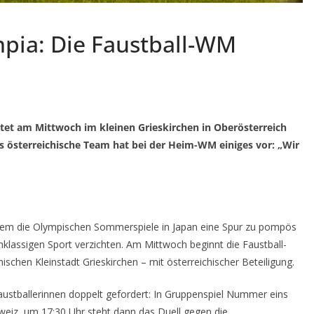
pia: Die Faustball-WM
rtet am Mittwoch im kleinen Grieskirchen in Oberösterreich
as österreichische Team hat bei der Heim-WM einiges vor: „Wir
o: Wem die Olympischen Sommerspiele in Japan eine Spur zu pompös
hklassigen Sport verzichten. Am Mittwoch beginnt die Faustball-
ischen Kleinstadt Grieskirchen – mit österreichischer Beteiligung.
austballerinnen doppelt gefordert: In Gruppenspiel Nummer eins
eiz, um 17:30 Uhr steht dann das Duell gegen die