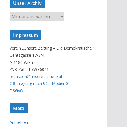
Unser Archiv
U
n
s
Impressum
e
r
Verein „Unsere Zeitung – Die Demokratische.“
A
Gentzgasse 17/3/4
r
A-1180 Wien
c
ZVR-Zahl: 155996041
h
redaktion@unsere-zeitung.at
i
Offenlegung nach § 25 MedienG
v
DSGVO
Meta
Anmelden