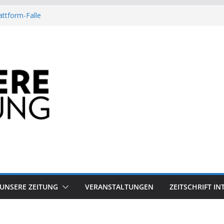
attform-Falle
Heuschrecke
ssile Offshore-Plattform
Arbeit?
besiegt 70-Millionen-Dollar-Lobby
UNSERE ZEITUNG
VERANSTALTUNGEN
ZEITSCHRIFT I