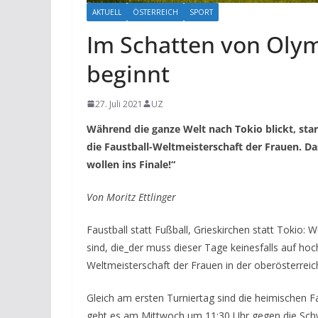
AKTUELL
ÖSTERREICH
SPORT
Im Schatten von Olym
beginnt
27. Juli 2021
UZ
Während die ganze Welt nach Tokio blickt, sta
die Faustball-Weltmeisterschaft der Frauen. D
wollen ins Finale!“
Von Moritz Ettlinger
Faustball statt Fußball, Grieskirchen statt Toki
sind, die_der muss dieser Tage keinesfalls auf hoc
Weltmeisterschaft der Frauen in der oberösterreich
Gleich am ersten Turniertag sind die heimischen F
geht es am Mittwoch um 11:30 Uhr gegen die Schw