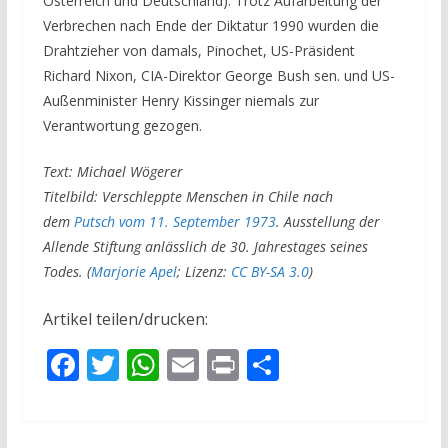
Österreich und Deutschland). Trotz Aufarbeitung der
Verbrechen nach Ende der Diktatur 1990 wurden die
Drahtzieher von damals, Pinochet, US-Präsident
Richard Nixon, CIA-Direktor George Bush sen. und US-
Außenminister Henry Kissinger niemals zur
Verantwortung gezogen.
Text: Michael Wögerer
Titelbild: Verschleppte Menschen in Chile nach
dem
Putsch vom 11. September 1973
. Ausstellung der
Allende Stiftung anlässlich de 30. Jahrestages seines
Todes. (
Marjorie Apel
; Lizenz:
CC BY-SA 3.0
)
Artikel teilen/drucken:
F
T
W
E
Pr
T
ac
w
h
m
in
ei
e
itt
at
ai
t
le