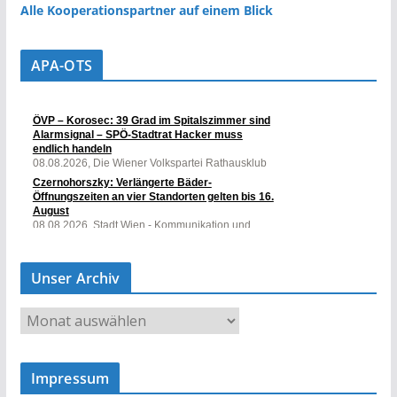
Alle Kooperationspartner auf einem Blick
APA-OTS
Unser Archiv
U
n
s
Impressum
e