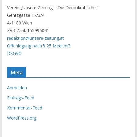
r
Verein „Unsere Zeitung – Die Demokratische.“
A
Gentzgasse 17/3/4
r
A-1180 Wien
c
ZVR-Zahl: 155996041
h
redaktion@unsere-zeitung.at
i
Offenlegung nach § 25 MedienG
v
DSGVO
Meta
Anmelden
Eintrags-Feed
Kommentar-Feed
WordPress.org