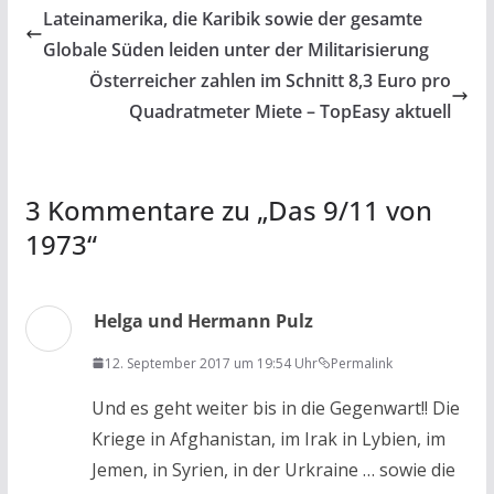
b
er
s
l
n
Lateinamerika, die Karibik sowie der gesamte
o
A
Globale Süden leiden unter der Militarisierung
o
p
Österreicher zahlen im Schnitt 8,3 Euro pro
k
p
Quadratmeter Miete – TopEasy aktuell
3 Kommentare zu „
Das 9/11 von
1973
“
Helga und Hermann Pulz
12. September 2017 um 19:54 Uhr
Permalink
Und es geht weiter bis in die Gegenwart!! Die
Kriege in Afghanistan, im Irak in Lybien, im
Jemen, in Syrien, in der Urkraine … sowie die