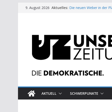
Zum
Aktuelles:
Die neuen Weber in der Pl
9. August 2026
Inhalt
Moment der Woche: Die 
Archaische Jäger gegen fo
springen
Kinderbetreuung ist keine 
US-Wahl: Arzt aus Detroit 
AKTUELL
SCHWERPUNKTE