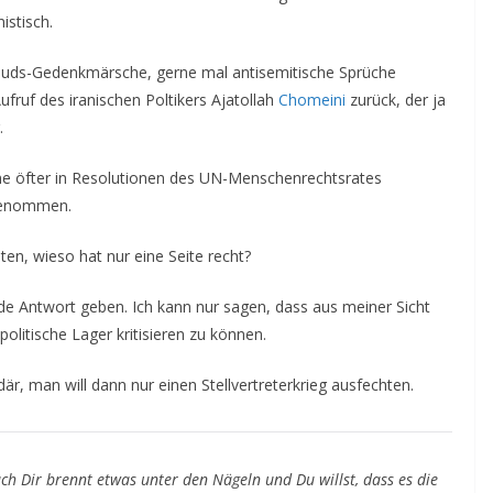
nistisch.
l-Quds-Gedenkmärsche, gerne mal antisemitische Sprüche
ufruf des iranischen
Poltikers
Ajatollah
Chomeini
zurück, der ja
.
leine öfter in Resolutionen des UN-Menschenrechtsrates
genommen.
ten, wieso hat nur eine Seite recht?
nde Antwort geben. Ich kann nur sagen, dass aus meiner Sicht
olitische Lager kritisieren zu können.
är, man will dann nur einen Stellvertreterkrieg ausfechten.
ch Dir brennt etwas unter den Nägeln und Du willst, dass es die