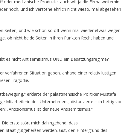
ff oder medizinische Produkte, auch will ja die Firma weiterhin
ieder hoch, und ich verstehe ehrlich nicht wieso, mal abgesehen
len Seiten, und wie schon so oft wenn mal wieder etwas wegen
rage, ob nicht beide Seiten in ihren Punkten Recht haben und
Gibt es nicht Antisemitismus UND ein Besatzungsregime?
r verfahrenen Situation geben, anhand einer relativ lustigen
dieser Tragödie.
ttbewegung,“ erklärte der palästinensische Politiker Mustafa
ige Mitarbeiterin des Unternehmens, distanzierte sich heftig von
n: „Antizionismus ist der neue Antisemitismus.“
 Die erste stört mich dahingehend, dass
n Staat gutgeheißen werden. Gut, den Hintergrund des