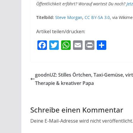
Öffentlichkeit erfährt? Worauf wartest Du noch?
Jet
Titelbild:
Steve Morgan
,
CC BY-SA 3.0
, via Wiki
Artikel teilen/drucken:
F
T
W
E
Pr
T
ac
w
h
m
in
ei
e
itt
at
ai
t
le
b
er
s
l
n
goodnUZ: Stilles Örtchen, Taxi-Gemüse, virt
o
A
Therapie & kreativer Papa
o
p
k
p
Schreibe einen Kommentar
Deine E-Mail-Adresse wird nicht veröffentlicht.