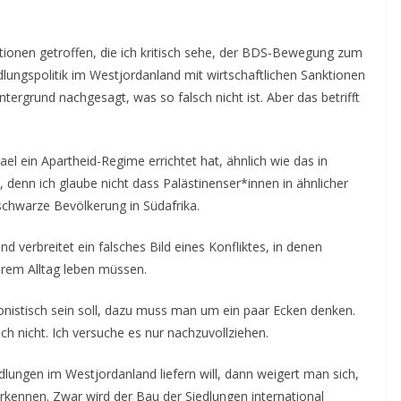
onen getroffen, die ich kritisch sehe, der BDS-Bewegung zum
iedlungspolitik im Westjordanland mit wirtschaftlichen Sanktionen
ergrund nachgesagt, was so falsch nicht ist. Aber das betrifft
l ein Apartheid-Regime errichtet hat, ähnlich wie das in
h, denn ich glaube nicht dass Palästinenser*innen in ähnlicher
schwarze Bevölkerung in Südafrika.
nd verbreitet ein falsches Bild eines Konfliktes, in denen
hrem Alltag leben müssen.
onistisch sein soll, dazu muss man um ein paar Ecken denken.
ch nicht. Ich versuche es nur nachzuvollziehen.
dlungen im Westjordanland liefern will, dann weigert man sich,
rkennen. Zwar wird der Bau der Siedlungen international