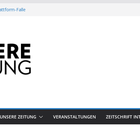
attform-Falle
Heuschrecke
ssile Offshore-Plattform
Arbeit?
besiegt 70-Millionen-Dollar-Lobby
UNSERE ZEITUNG
VERANSTALTUNGEN
ZEITSCHRIFT I