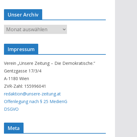
Unser Archiv
U
n
s
Impressum
e
r
Verein „Unsere Zeitung – Die Demokratische.“
A
Gentzgasse 17/3/4
r
A-1180 Wien
c
ZVR-Zahl: 155996041
h
redaktion@unsere-zeitung.at
i
Offenlegung nach § 25 MedienG
v
DSGVO
Meta