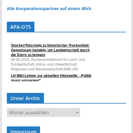
Alle Kooperationspartner auf einem Blick
APA-OTS
Unser Archiv
U
n
s
Impressum