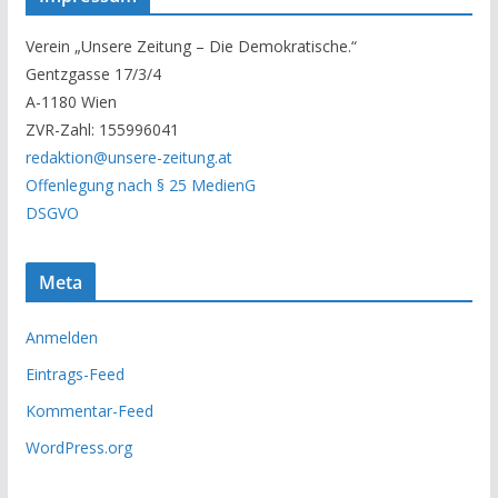
e
r
Verein „Unsere Zeitung – Die Demokratische.“
A
Gentzgasse 17/3/4
r
A-1180 Wien
c
ZVR-Zahl: 155996041
h
redaktion@unsere-zeitung.at
i
Offenlegung nach § 25 MedienG
v
DSGVO
Meta
Anmelden
Eintrags-Feed
Kommentar-Feed
WordPress.org