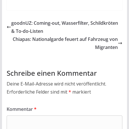
ac
w
h
m
in
ei
e
itt
at
ai
t
le
b
er
s
l
n
goodnUZ: Coming-out, Wasserfilter, Schildkröten
o
A
& To-do-Listen
o
p
Chiapas: Nationalgarde feuert auf Fahrzeug von
k
p
Migranten
Schreibe einen Kommentar
Deine E-Mail-Adresse wird nicht veröffentlicht.
Erforderliche Felder sind mit
*
markiert
Kommentar
*