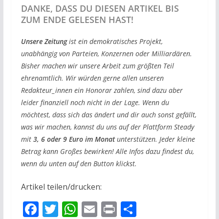
DANKE, DASS DU DIESEN ARTIKEL BIS
ZUM ENDE GELESEN HAST!
Unsere Zeitung
ist ein demokratisches Projekt,
unabhängig von Parteien, Konzernen oder Milliardären.
Bisher machen wir unsere Arbeit zum größten Teil
ehrenamtlich. Wir würden gerne allen unseren
Redakteur_innen ein Honorar zahlen, sind dazu aber
leider finanziell noch nicht in der Lage. Wenn du
möchtest, dass sich das ändert und dir auch sonst gefällt,
was wir machen, kannst du uns auf der Plattform Steady
mit
3, 6 oder 9 Euro im Monat
unterstützen. Jeder kleine
Betrag kann Großes bewirken! Alle Infos dazu findest du,
wenn du unten auf den Button klickst.
Artikel teilen/drucken:
F
T
W
E
Pr
T