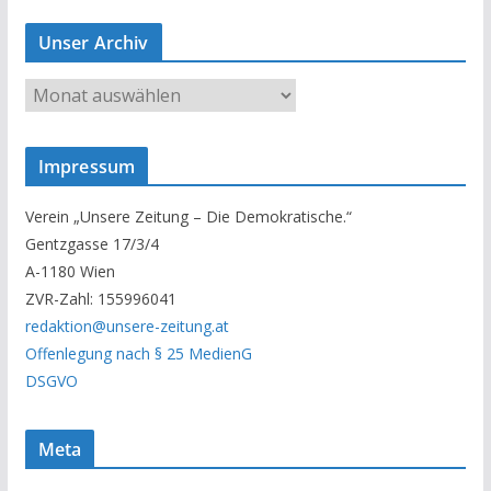
Unser Archiv
U
n
s
Impressum
e
r
Verein „Unsere Zeitung – Die Demokratische.“
A
Gentzgasse 17/3/4
r
A-1180 Wien
c
ZVR-Zahl: 155996041
h
redaktion@unsere-zeitung.at
i
Offenlegung nach § 25 MedienG
v
DSGVO
Meta