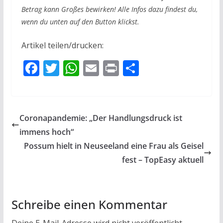
Betrag kann Großes bewirken! Alle Infos dazu findest du,
wenn du unten auf den Button klickst.
Artikel teilen/drucken:
F
T
W
E
Pr
T
ac
w
h
m
in
ei
e
itt
at
ai
t
le
b
er
s
l
n
Coronapandemie: „Der Handlungsdruck ist
o
A
immens hoch“
o
p
Possum hielt in Neuseeland eine Frau als Geisel
k
p
fest – TopEasy aktuell
Schreibe einen Kommentar
Deine E-Mail-Adresse wird nicht veröffentlicht.