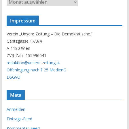
U
n
s
Impressum
e
r
Verein „Unsere Zeitung – Die Demokratische.“
A
Gentzgasse 17/3/4
r
A-1180 Wien
c
ZVR-Zahl: 155996041
h
redaktion@unsere-zeitung.at
i
Offenlegung nach § 25 MedienG
v
DSGVO
Meta
Anmelden
Eintrags-Feed
Kommentar-Feed