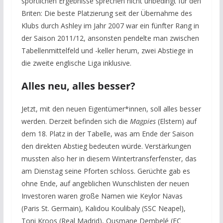
sportlichen Ergebnisse sprechen nicht unbedingt für den
Briten: Die beste Platzierung seit der Übernahme des
Klubs durch Ashley im Jahr 2007 war ein fünfter Rang in
der Saison 2011/12, ansonsten pendelte man zwischen
Tabellenmittelfeld und -keller herum, zwei Abstiege in
die zweite englische Liga inklusive.
Alles neu, alles besser?
Jetzt, mit den neuen Eigentümer*innen, soll alles besser
werden. Derzeit befinden sich die
Magpies
(Elstern) auf
dem 18. Platz in der Tabelle, was am Ende der Saison
den direkten Abstieg bedeuten würde. Verstärkungen
mussten also her in diesem Wintertransferfenster, das
am Dienstag seine Pforten schloss. Gerüchte gab es
ohne Ende, auf angeblichen Wunschlisten der neuen
Investoren waren große Namen wie Keylor Navas
(Paris St. Germain), Kalidou Koulibaly (SSC Neapel),
Toni Kroos (Real Madrid), Ousmane Dembelé (FC