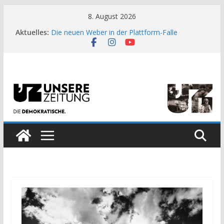
Zum
8. August 2026
Inhalt
Aktuelles:
Die neuen Weber in der Plattform-Falle
springen
Moment der Woche: Die Heuschrecke
Archaische Jäger gegen fossile Offshore-
Plattform
Kinderbetreuung ist keine Arbeit?
US-Wahl: Arzt aus Detroit besiegt 70-Millionen-
Dollar-Lobby