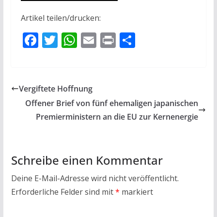
Artikel teilen/drucken:
F
T
W
E
Pr
T
ac
w
h
m
in
ei
e
itt
at
ai
t
le
b
er
s
l
n
Vergiftete Hoffnung
o
A
Offener Brief von fünf ehemaligen japanischen
o
p
Premierministern an die EU zur Kernenergie
k
p
Schreibe einen Kommentar
Deine E-Mail-Adresse wird nicht veröffentlicht.
Erforderliche Felder sind mit
*
markiert