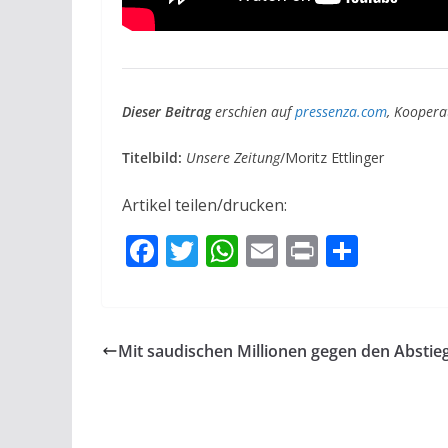
Dieser Beitrag
erschien auf
pressenza.com
, Koopera
Titelbild:
Unsere Zeitung
/Moritz Ettlinger
Artikel teilen/drucken:
F
T
W
E
Pr
T
ac
w
h
m
in
ei
e
itt
at
ai
t
le
b
er
s
l
n
Mit saudischen Millionen gegen den Abstie
o
A
o
p
k
p