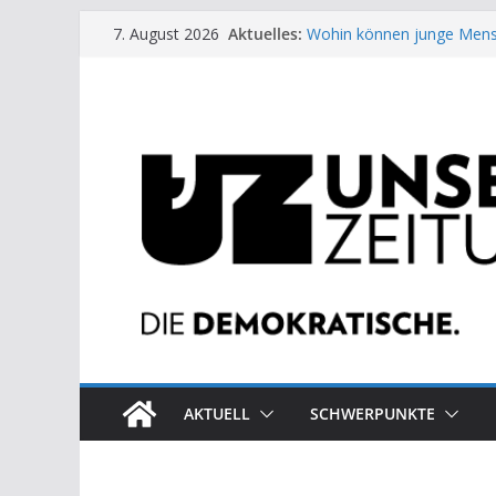
Zum
Aktuelles:
Wohin können junge Mens
7. August 2026
Inhalt
US-Wahl: Arzt aus Detroit 
Die neuen Weber in der Pl
springen
Eine Schwalbe macht noc
Wieso ein Solarkraftwerk 
AKTUELL
SCHWERPUNKTE