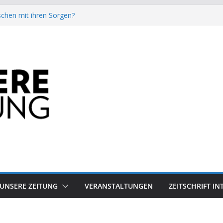
chen mit ihren Sorgen?
besiegt 70-Millionen-Dollar-Lobby
attform-Falle
h keinen Sommer
auf dem Mond keine gute Idee ist.
UNSERE ZEITUNG
VERANSTALTUNGEN
ZEITSCHRIFT I