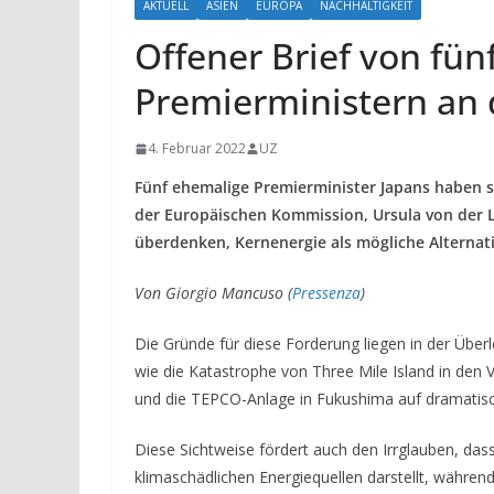
AKTUELL
ASIEN
EUROPA
NACHHALTIGKEIT
Offener Brief von fü
Premierministern an 
4. Februar 2022
UZ
Fünf ehemalige Premierminister Japans haben si
der Europäischen Kommission, Ursula von der 
überdenken, Kernenergie als mögliche Alternati
Von Giorgio Mancuso (
Pressenza
)
Die Gründe für diese Forderung liegen in der Überl
wie die Katastrophe von Three Mile Island in den 
und die TEPCO-Anlage in Fukushima auf dramatisc
Diese Sichtweise fördert auch den Irrglauben, das
klimaschädlichen Energiequellen darstellt, währen