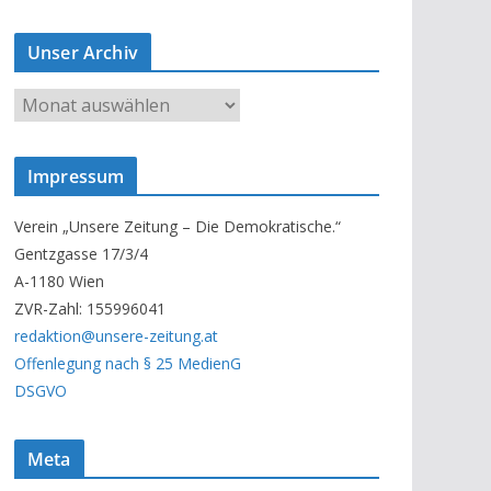
Unser Archiv
U
n
s
Impressum
e
r
Verein „Unsere Zeitung – Die Demokratische.“
A
Gentzgasse 17/3/4
r
A-1180 Wien
c
ZVR-Zahl: 155996041
h
redaktion@unsere-zeitung.at
i
Offenlegung nach § 25 MedienG
v
DSGVO
Meta