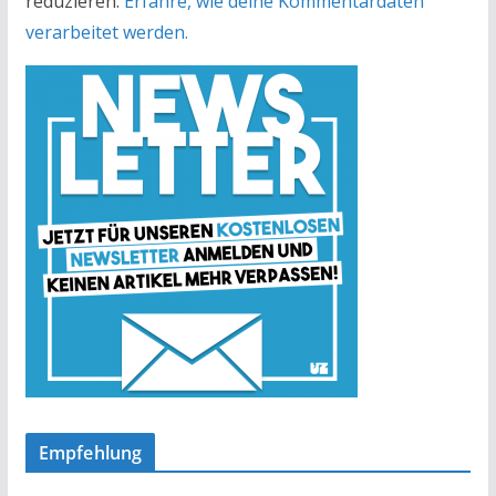
reduzieren.
Erfahre, wie deine Kommentardaten
verarbeitet werden.
Empfehlung