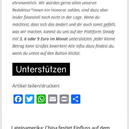
ehrenamtlich. Wir würden gerne allen unseren
Redakteur*innen ein Honorar zahlen, sind dazu aber
leider finanziell noch nicht in der Lage. Wenn du
möchtest, dass sich das ändert und dir auch sonst gefällt,
was wir machen, kannst du uns auf der Plattform Steady
mit
3, 6 oder 9 Euro im Monat
unterstützen. Jeder kleine
Betrag kann Großes bewirken! Alle Infos dazu findest du,
wenn du unten auf den Button klickst.
Artikel teilen/drucken:
F
T
W
E
Pr
T
ac
w
h
m
in
ei
e
itt
at
ai
t
le
b
er
s
l
n
Lateinamerika: China festigt Einfluss auf dem