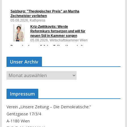
Unser Archiv
U
n
s
Impressum
e
r
Verein „Unsere Zeitung – Die Demokratische.“
A
Gentzgasse 17/3/4
r
A-1180 Wien
c