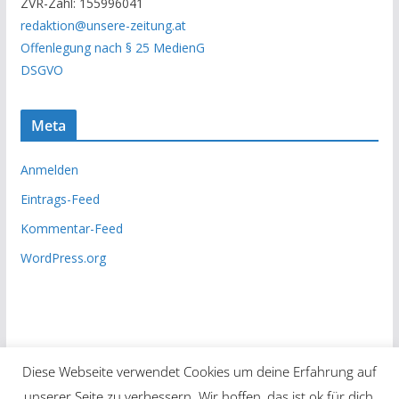
ZVR-Zahl: 155996041
h
redaktion@unsere-zeitung.at
i
Offenlegung nach § 25 MedienG
v
DSGVO
Meta
Anmelden
Eintrags-Feed
Kommentar-Feed
WordPress.org
Diese Webseite verwendet Cookies um deine Erfahrung auf
unserer Seite zu verbessern. Wir hoffen, das ist ok für dich,