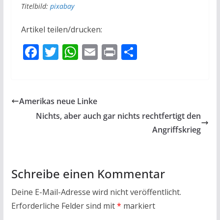
Titelbild:
pixabay
Artikel teilen/drucken:
F
T
W
E
Pr
T
ac
w
h
m
in
ei
e
itt
at
ai
t
le
b
er
s
l
n
Amerikas neue Linke
o
A
Nichts, aber auch gar nichts rechtfertigt den
o
p
Angriffskrieg
k
p
Schreibe einen Kommentar
Deine E-Mail-Adresse wird nicht veröffentlicht.
Erforderliche Felder sind mit
*
markiert