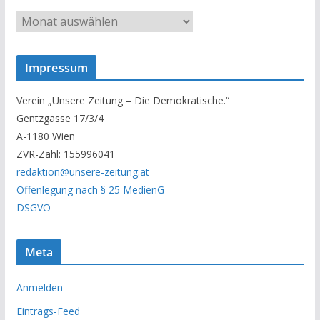
U
n
s
Impressum
e
r
Verein „Unsere Zeitung – Die Demokratische.“
A
Gentzgasse 17/3/4
r
A-1180 Wien
c
ZVR-Zahl: 155996041
h
redaktion@unsere-zeitung.at
i
Offenlegung nach § 25 MedienG
v
DSGVO
Meta
Anmelden
Eintrags-Feed