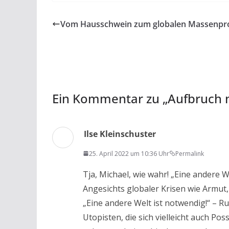
e
itt
at
ai
t
le
b
er
s
l
n
Vom Hausschwein zum globalen Massenpr
o
A
o
p
k
p
Ein Kommentar zu „
Aufbruch 
Ilse Kleinschuster
25. April 2022 um 10:36 Uhr
Permalink
Tja, Michael, wie wahr! „Eine andere
Angesichts globaler Krisen wie Armut
„Eine andere Welt ist notwendig!“ – Run
Utopisten, die sich vielleicht auch P