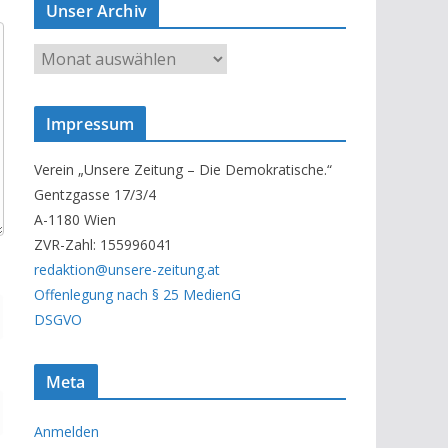
Unser Archiv
U
n
s
Impressum
e
r
Verein „Unsere Zeitung – Die Demokratische.“
A
Gentzgasse 17/3/4
r
A-1180 Wien
c
ZVR-Zahl: 155996041
h
redaktion@unsere-zeitung.at
i
Offenlegung nach § 25 MedienG
v
DSGVO
Meta
Anmelden