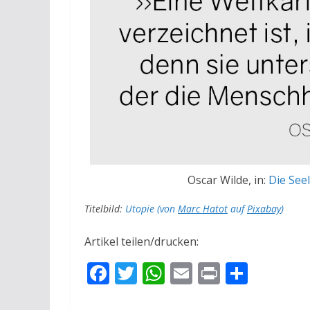
Oscar Wilde, in:
Die See
Titelbild:
Utopie (von
Marc Hatot
auf
Pixabay
)
Artikel teilen/drucken:
F
T
W
E
Pr
T
ac
w
h
m
in
ei