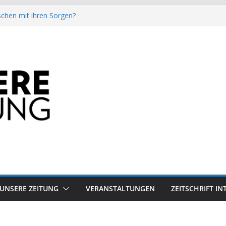
chen mit ihren Sorgen?
besiegt 70-Millionen-Dollar-Lobby
attform-Falle
h keinen Sommer
auf dem Mond keine gute Idee ist.
UNSERE ZEITUNG
VERANSTALTUNGEN
ZEITSCHRIFT I