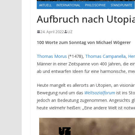
AKTUELL
INTERNATIONAL
PHILOSOPHIE
STANDPUNKTE
Aufbruch nach Utopi
24. April 2022
UZ
100 Worte zum Sonntag von Michael Wögerer
Thomas Morus
(*1478),
Thomas Campanella
,
Hen
Männer in einer Zeitspanne von 400 Jahren, die e
ab und entwarfen Ideen für eine harmonische, men
Heute mangelt es allerorts an Utopien, an visionär
Bewegung rund um das
Weltsozialforum
ist ins St
jedoch an Bedeutung zugenommen. Angesichts glob
heute vielmehr heißen: „Eine andere Welt ist notwe