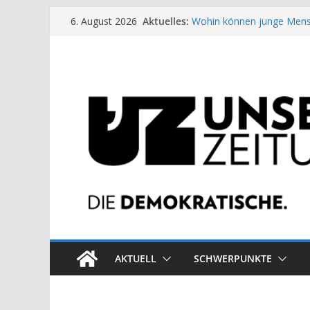
Zum
Aktuelles:
Wohin können junge Mens
6. August 2026
Inhalt
US-Wahl: Arzt aus Detroit 
Die neuen Weber in der Pl
springen
Eine Schwalbe macht noc
Wieso ein Solarkraftwerk 
AKTUELL
SCHWERPUNKTE