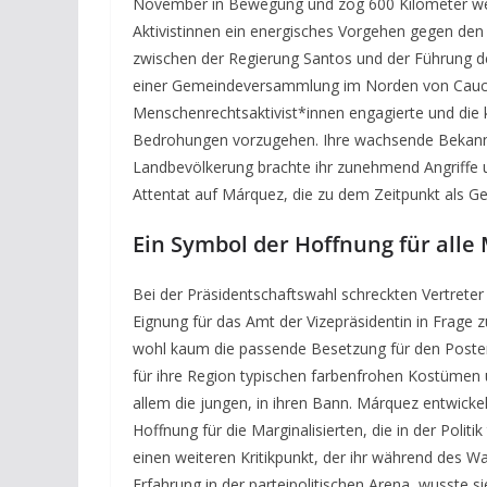
November in Bewegung und zog 600 Kilometer weit
Aktivistinnen ein energisches Vorgehen gegen den
zwischen der Regierung Santos und der Führung d
einer Gemeindeversammlung im Norden von Cauca t
Menschenrechtsaktivist*innen engagierte und die 
Bedrohungen vorzugehen. Ihre wachsende Bekanntheit
Landbevölkerung brachte ihr zunehmend Angriffe u
Attentat auf Márquez, die zu dem Zeitpunkt als G
Ein Symbol der Hoffnung für alle 
Bei der Präsidentschaftswahl schreckten Vertrete
Eignung für das Amt der Vizepräsidentin in Frage z
wohl kaum die passende Besetzung für den Posten.
für ihre Region typischen farbenfrohen Kostümen 
allem die jungen, in ihren Bann. Márquez entwick
Hoffnung für die Marginalisierten, die in der Poli
einen weiteren Kritikpunkt, der ihr während des
Erfahrung in der parteipolitischen Arena, wusste 