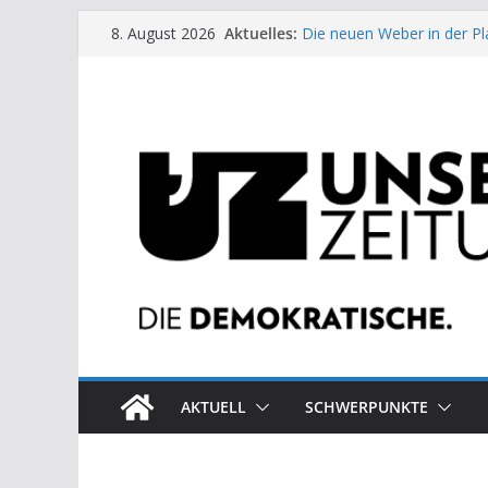
Zum
Aktuelles:
Die neuen Weber in der Pl
8. August 2026
Inhalt
Moment der Woche: Die 
Archaische Jäger gegen fo
springen
Kinderbetreuung ist keine 
US-Wahl: Arzt aus Detroit 
AKTUELL
SCHWERPUNKTE