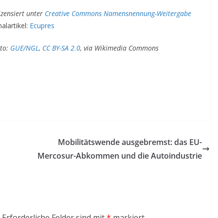
lizensiert unter
Creative Commons Namensnennung-Weitergabe
alartikel:
Ecupres
to:
GUE/NGL
,
CC BY-SA 2.0
, via Wikimedia Commons
Mobilitätswende ausgebremst: das EU-
Mercosur-Abkommen und die Autoindustrie
Erforderliche Felder sind mit
*
markiert