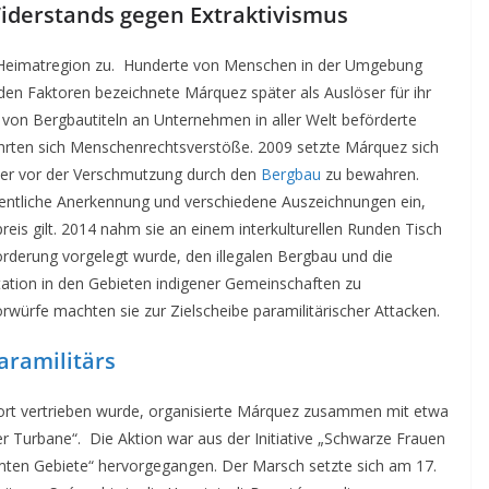
Widerstands gegen Extraktivismus
Heimatregion zu. Hunderte von Menschen in der Umgebung
en Faktoren bezeichnete Márquez später als Auslöser für ihr
 von Bergbautiteln an Unternehmen in aller Welt beförderte
hrten sich Menschenrechtsverstöße. 2009 setzte Márquez sich
sser vor der Verschmutzung durch den
Bergbau
zu bewahren.
ffentliche Anerkennung und verschiedene Auszeichnungen ein,
eis gilt. 2014 nahm sie an einem interkulturellen Runden Tisch
orderung vorgelegt wurde, den illegalen Bergbau und die
ation in den Gebieten indigener Gemeinschaften zu
rwürfe machten sie zur Zielscheibe paramilitärischer Attacken.
aramilitärs
ort vertrieben wurde, organisierte Márquez zusammen mit etwa
 Turbane“. Die Aktion war aus der Initiative „Schwarze Frauen
ten Gebiete“ hervorgegangen. Der Marsch setzte sich am 17.