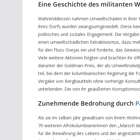
Eine Geschichte des militanten 
Währenddessen nahmen Umweltschäden in ihrer 
ihres Dorfs wurden zwangsumgesiedelt. Diese beid
politisches und soziales Engagement: Die Vergabe
einen umweltschädlichen Extraktivismus, dazu me
für den Fluss Ovejas ein und forderte, das Gewä
Viele weitere Aktionen folgten und brachten ihr ö
darunter der Goldman-Preis, der als Umweltnobelpr
teil, bei dem der kolumbianischen Regierung die F
Vergabe von Bergbautiteln ohne vorherige Konsult
unterbinden. Die von ihr geäußerten Korruptionsvo
Zunehmende Bedrohung durch
P
Als sie im selben Jahr gewaltsam von ihrem Wohn
70 weiteren Afrokolumbianerinnen den „Marsch der
für die Bewahrung des Lebens und der angestamm