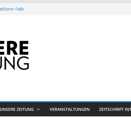
attform-Falle
Heuschrecke
ssile Offshore-Plattform
Arbeit?
besiegt 70-Millionen-Dollar-Lobby
UNSERE ZEITUNG
VERANSTALTUNGEN
ZEITSCHRIFT I