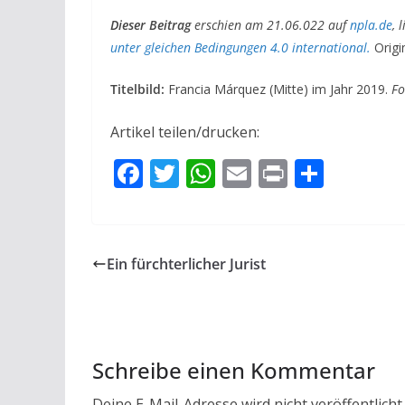
Dieser Beitrag
erschien am 21.06.022 auf
npla.de
, 
unter gleichen Bedingungen 4.0 international.
Origin
Titelbild:
Francia Márquez (Mitte) im Jahr 2019.
Fo
Artikel teilen/drucken:
F
T
W
E
Pr
T
ac
w
h
m
in
ei
e
itt
at
ai
t
le
b
er
s
l
n
Ein fürchterlicher Jurist
o
A
o
p
k
p
Schreibe einen Kommentar
Deine E-Mail-Adresse wird nicht veröffentlicht.