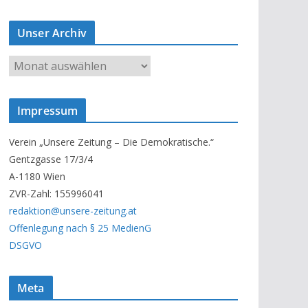
Unser Archiv
U
n
s
Impressum
e
r
Verein „Unsere Zeitung – Die Demokratische.“
A
Gentzgasse 17/3/4
r
A-1180 Wien
c
ZVR-Zahl: 155996041
h
redaktion@unsere-zeitung.at
i
Offenlegung nach § 25 MedienG
v
DSGVO
Meta