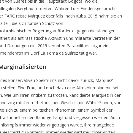
 von Suárez bis in die Hauptstadt Bogotá, wo die
 illegalen Bergbau forderten. Während der Friedensgespräche
er FARC reiste Márquez ebenfalls nach Kuba. 2015 nahm sie an
eil, die sich für den Schutz von
kolumbianischen Regierung aufforderte, gegen die ständigen
 als antirassistische Aktivistin und militante Vertreterin der
nd Drohungen ein. 2019 verübten Paramilitärs sogar ein
emeinderätin im Dorf La Toma de Suárez tätig war.
Marginalisierten
r des konservativen Spektrums nicht davor zurück, Márquez‘
u stellen: Eine Frau, und noch dazu eine Afrokolumbianerin sei
 Wie um ihren Kritikern zu trotzen, kandidierte Márquez in den
und zog mit ihrem rhetorischen Geschick die Wähler*innen, vor
elte sich zu einem politischen Phänomen, einem Symbol der
tik traditionell an den Rand gedrängt und vergessen werden. Auch
 Wahlkampfs immer wieder angetragen wurde, ihre mangelnde
sie geschickt zu kontern: „Immer wieder wird mir vorgeworfen,