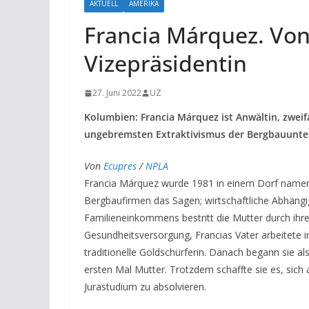
AKTUELL
AMERIKA
Francia Márquez. Von
Vizepräsidentin
27. Juni 2022
UZ
Kolumbien: Francia Márquez ist Anwältin, zweif
ungebremsten Extraktivismus der Bergbauunt
Von
Ecupres
/
NPLA
Francia Márquez wurde 1981 in einem Dorf name
Bergbaufirmen das Sagen; wirtschaftliche Abhängi
Familieneinkommens bestritt die Mutter durch ihre
Gesundheitsversorgung, Francias Vater arbeitete in
traditionelle Goldschürferin. Danach begann sie a
ersten Mal Mutter. Trotzdem schaffte sie es, sich 
Jurastudium zu absolvieren.