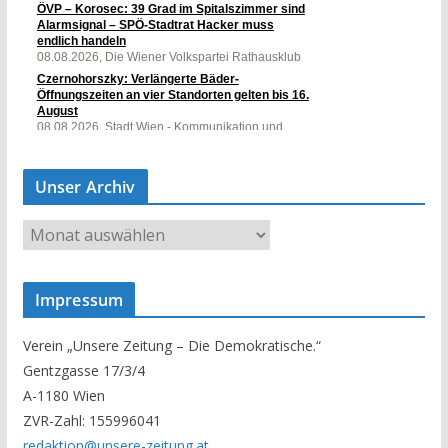
Unser Archiv
U
n
s
Impressum
e
r
Verein „Unsere Zeitung – Die Demokratische.“
A
Gentzgasse 17/3/4
r
A-1180 Wien
c
ZVR-Zahl: 155996041
h
redaktion@unsere-zeitung.at