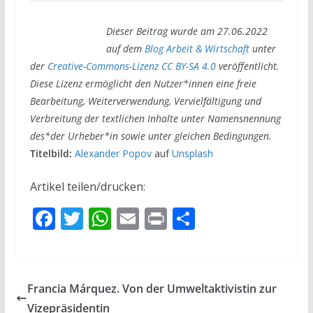
Dieser Beitrag wurde am 27.06.2022
auf dem
Blog Arbeit & Wirtschaft
unter
der
Creative-Commons-Lizenz CC BY-SA 4.0
veröffentlicht.
Diese Lizenz ermöglicht den Nutzer*innen eine freie
Bearbeitung, Weiterverwendung, Vervielfältigung und
Verbreitung der textlichen Inhalte unter Namensnennung
des*der Urheber*in sowie unter gleichen Bedingungen.
Titelbild:
Alexander Popov
auf
Unsplash
Artikel teilen/drucken:
F
T
W
E
Pr
T
ac
w
h
m
in
ei
e
itt
at
ai
t
le
b
er
s
l
n
Francia Márquez. Von der Umweltaktivistin zur
o
A
Vizepräsidentin