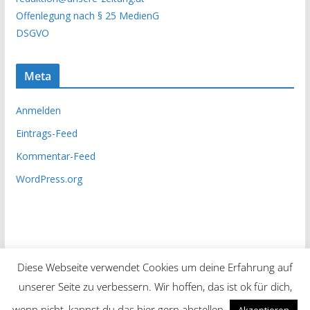
i
Offenlegung nach § 25 MedienG
v
DSGVO
Meta
Anmelden
Eintrags-Feed
Kommentar-Feed
WordPress.org
Diese Webseite verwendet Cookies um deine Erfahrung auf
unserer Seite zu verbessern. Wir hoffen, das ist ok für dich,
Copyright © 2026
Unsere Zeitung
. Alle Rechte vorbehalten.
wenn nicht, kannst du das hier gern abstellen.