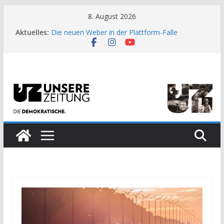
Zum
8. August 2026
Inhalt
Aktuelles:
Die neuen Weber in der Plattform-Falle
springen
Moment der Woche: Die Heuschrecke
Archaische Jäger gegen fossile Offshore-
Plattform
Kinderbetreuung ist keine Arbeit?
US-Wahl: Arzt aus Detroit besiegt 70-Millionen-
Dollar-Lobby