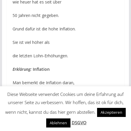
wie heuer hat es seit über
50 Jahren nicht gegeben.
Grund dafür ist die hohe Inflation.
Sie ist viel höher als
die letzten Lohn-Erhöhungen.
Erklärung:
Inflation
Man bemerkt die Inflation daran,
Diese Webseite verwendet Cookies um deine Erfahrung auf
dass alles teurer wird.
unserer Seite zu verbessern. Wir hoffen, das ist ok für dich,
Deshalb nennt man sie auch Teuerung.
wenn nicht, kannst du das hier gern abstellen.
Akzeptieren
DSGVO
Ist die Inflation niedrig,
Ablehnen