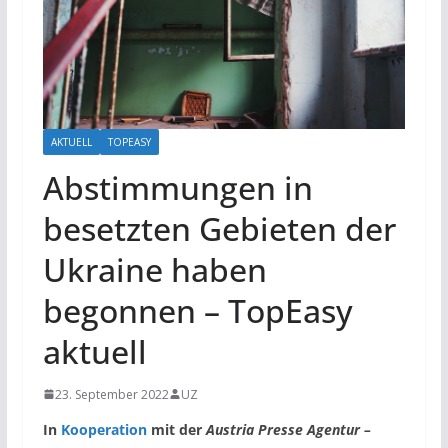
AKTUELL
TOPEASY
Abstimmungen in
besetzten Gebieten der
Ukraine haben
begonnen – TopEasy
aktuell
23. September 2022
UZ
In
Kooperation
mit der
Austria Presse Agentur –