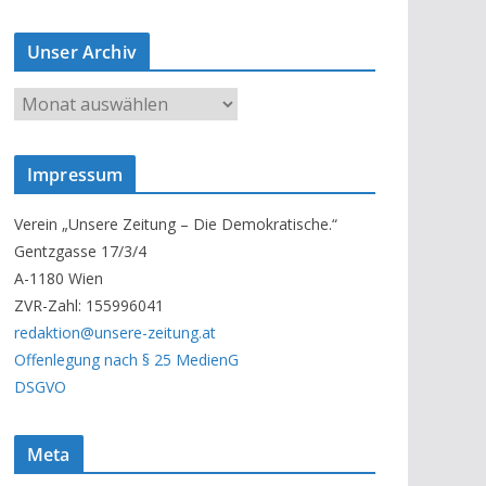
Unser Archiv
U
n
s
Impressum
e
r
Verein „Unsere Zeitung – Die Demokratische.“
A
Gentzgasse 17/3/4
r
A-1180 Wien
c
ZVR-Zahl: 155996041
h
redaktion@unsere-zeitung.at
i
Offenlegung nach § 25 MedienG
v
DSGVO
Meta