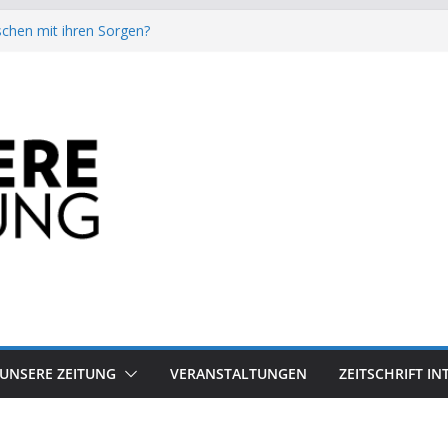
chen mit ihren Sorgen?
besiegt 70-Millionen-Dollar-Lobby
attform-Falle
h keinen Sommer
auf dem Mond keine gute Idee ist.
UNSERE ZEITUNG
VERANSTALTUNGEN
ZEITSCHRIFT I