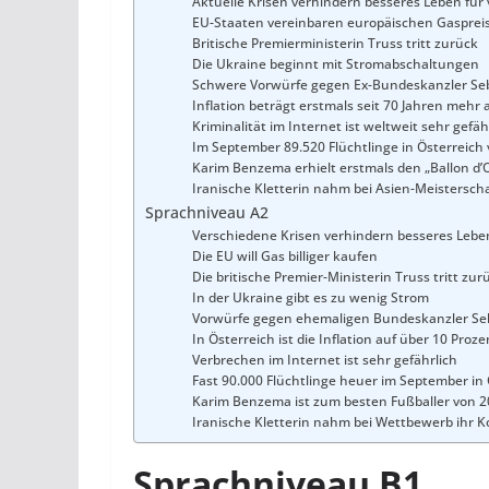
Aktuelle Krisen verhindern besseres Leben für
EU-Staaten vereinbaren europäischen Gasprei
Britische Premierministerin Truss tritt zurück
Die Ukraine beginnt mit Stromabschaltungen
Schwere Vorwürfe gegen Ex-Bundeskanzler Se
Inflation beträgt erstmals seit 70 Jahren mehr 
Kriminalität im Internet ist weltweit sehr gefäh
Im September 89.520 Flüchtlinge in Österreich 
Karim Benzema erhielt erstmals den „Ballon d’
Iranische Kletterin nahm bei Asien-Meisterscha
Sprachniveau A2
Verschiedene Krisen verhindern besseres Lebe
Die EU will Gas billiger kaufen
Die britische Premier-Ministerin Truss tritt zur
In der Ukraine gibt es zu wenig Strom
Vorwürfe gegen ehemaligen Bundeskanzler Se
In Österreich ist die Inflation auf über 10 Proz
Verbrechen im Internet ist sehr gefährlich
Fast 90.000 Flüchtlinge heuer im September in 
Karim Benzema ist zum besten Fußballer von 
Iranische Kletterin nahm bei Wettbewerb ihr K
Sprachniveau B1