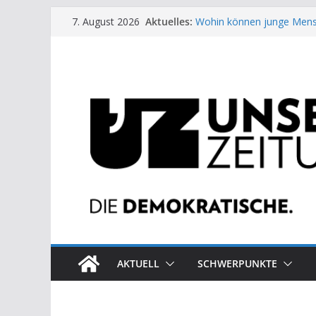
Zum
Aktuelles:
Wohin können junge Mens
7. August 2026
Inhalt
US-Wahl: Arzt aus Detroit 
Die neuen Weber in der Pl
springen
Eine Schwalbe macht noc
Wieso ein Solarkraftwerk 
AKTUELL
SCHWERPUNKTE