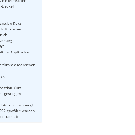
 viele Menschen
s-Deckel
bastian Kurz
als 10 Prozent
rlich
versorgt
Or“
ft ihr Kopftuch ab
n für viele Menschen
ück
bastian Kurz
ent gestiegen
Österreich versorgt
2022 gewählt worden
opftuch ab