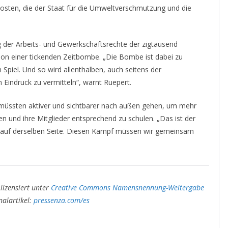
sten, die der Staat für die Umweltverschmutzung und die
.
g der Arbeits- und Gewerkschaftsrechte der zigtausend
tion einer tickenden Zeitbombe.
„
Die
Bombe ist
dabei zu
m Spiel. Und so wird
a
llenthalben, auch seitens
der
 Eindruck zu vermitteln“
, warnt Ruepert.
müssten aktiver und sichtbarer nach außen gehen,
um mehr
en
und ihre Mitglieder
entsprechend zu schule
n. „Das ist der
 auf
derselbe
n Seite. Dies
en Kampf müssen wir gemeinsam
 lizensiert unter
Creative Commons Namensnennung-Weitergabe
nalartikel:
pressenza.com/es