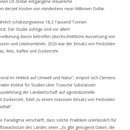
ionen US-Dollar
entgangene steuerliche
en derzeit Kosten von m
indestens
neun
Millionen Dollar.
ährlich schätzungsweise 18,3 Tausend Tonnen
etzt.
Der Studie zufolge sind vor allem
evölkerung davon betroffen (durchschnittliche Aussetzung von
sern und Lebensmitteln. 2020 war der Einsatz von Pestiziden
s, Reis, Kaffee und Zuckerrohr
.
moral
im Hnblick auf
Umwelt und Natur“,
empört sich
Clemens
len Institut für Studien über Toxische Substanzen
usdehnung der Landwirtschaft auf agroindustrielle
Zuckerrohr, führt zu einem massiven Einsatz von Pestiziden
lfalt“.
he Paradigma verschärft, dass solche Praktiken unerlässlich für
aftswachstum des Landes seien. „Es gibt genügend Daten, die