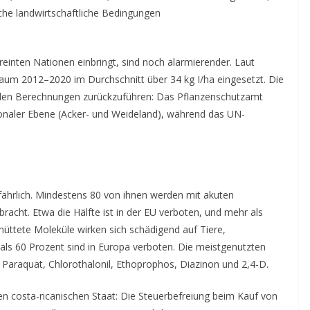
che landwirtschaftliche Bedingungen
einten Nationen einbringt, sind n
och alarmierender.
Laut
traum 2012–2020 im Dur
ch
schnitt über 34 kg
I/ha
eingesetzt. Die
in den Berechnungen zurückzuführen: Das Pflanzenschutzamt
ionaler Ebene (Acker- und Weideland), während das UN-
fährlich. Mindestens 80 von ihnen werden mit akuten
acht. Etwa die Hälfte ist in der EU verboten, und mehr als
hüttete
Moleküle
wirken sich schädigend
auf Tiere,
 als 60 Prozent sind in Europa verboten. Die meistgenutzten
 Paraquat, Chlorothalonil, Ethoprophos, Diazinon und 2,4-D.
den costa-ricanischen Staat:
D
ie Steuerbefreiung
beim Kauf
von