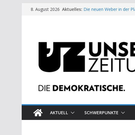
Zum
Aktuelles:
Die neuen Weber in der Pl
8. August 2026
Inhalt
Moment der Woche: Die 
Archaische Jäger gegen fo
springen
Kinderbetreuung ist keine 
US-Wahl: Arzt aus Detroit 
AKTUELL
SCHWERPUNKTE