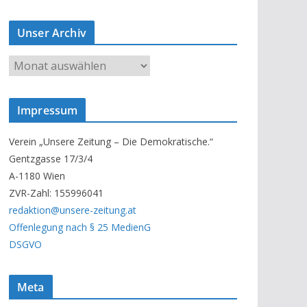
Unser Archiv
U
n
s
Impressum
e
r
Verein „Unsere Zeitung – Die Demokratische.“
A
Gentzgasse 17/3/4
r
A-1180 Wien
c
ZVR-Zahl: 155996041
h
redaktion@unsere-zeitung.at
i
Offenlegung nach § 25 MedienG
v
DSGVO
Meta