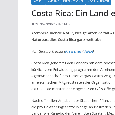
AKTUELL
AMERIKA
INTERNATIONAL
NACHHALTIGKEIT
Costa Rica: Ein Land e
29. November 2022
UZ
Atemberaubende Natur, riesige Artenvielfalt – u
Naturparadies Costa Rica ganz weit oben.
Von Giorgio Trucchi (
Pressenza
/
NPLA
)
Costa Rica gehört zu den Ländern mit dem höchst
kürzlich vom Entwicklungsprogramm der Vereinten
Agrarwissenschaftlers Elidier Vargas Castro zeigt,
amerikanischen Mitgliedstaaten der Organisation 
(OECD).
Die meisten der eingesetzten Giftstoffe ge
Nach offiziellen Angaben der Staatlichen Pflanzen
die pro Hektar eingesetzte Menge an Pestiziden,
i
Länder wie Kanada, den Vereinigten Staaten, Mexi