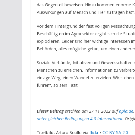
das Gegenteil beweisen. Hinzu kommen enorme Ko
Auswirkungen auf Mensch und Tier zu tragen hat“
Vor dem Hintergrund der fast völligen Missachtun
Beschäftigten im Agrarsektor ergibt sich die Situa
e
xplodieren.
Leider s
ind hier wichtige
Interesse
n i
Behörden,
alles mögliche getan, um einen anderen
Soziale Verbände, Initiativen und
Gewerkschaften
Menschen zu erreichen,
Informationen zu verbreit
einzige Weg, einen Wandel zu erzielen.
Wir stehen
führen“, so sein Fazit.
Dieser Beitrag
erschien am 27.11.2022 auf
npla.de
,
unter gleichen Bedingungen 4.0 international.
Origi
Titelbild:
Arturo Sotillo via
flickr
/
CC BY-SA 2.0