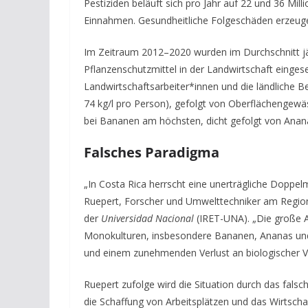
Pestiziden
beläuft sich pro Jahr
auf
22 und 36 Mill
Einnahmen
.
Gesundheitliche Folgeschäden erzeug
Im Zeitraum 2012–2020 wurden im Durchschnitt j
Pflanzenschutzmittel in der Landwirtschaft einges
Landwirtschaftsarbeiter*innen und die ländliche B
74 kg/l
pro Person), gefolgt von Oberflächengewäs
bei Bananen am höchsten, dicht gefolgt von Anana
Falsches Paradigma
„
In Costa Rica herrscht eine
unerträgliche
Doppel
Ruepert, Forscher und Umwelttechniker am Regiona
der
Universidad Nacional
(IRET-UNA). „Die große A
Monokulturen, insbesondere Bananen, Ananas und 
und einem zunehmenden Verlust an biologischer Vie
Ruepert zufolge w
ird
die Situation durch das falsc
die Schaffung von Arbeitsplätzen und das Wirtsch